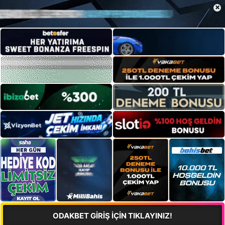
×
ODAKBET GİRİŞ İÇİN TIKLAYINIZ!