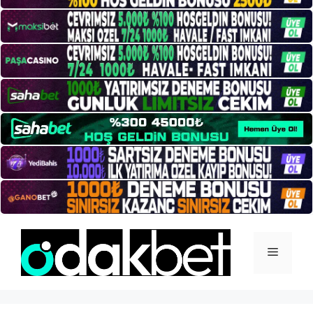
İçeriğe
atla
Menü