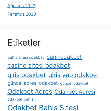
Ağustos 2023
Temmuz 2023
Etiketler
canli odakbet
bahis sitesi odakbet
casino sitesi odakbet
giris odakbet
giris yap odakbet
güncel adresi odakbet
güncel odakbet
Odakbet Adres
Odakbet Adresi
odakbet bahis
Odakbet Bahis Sitesi