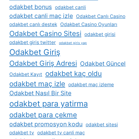
odakbet bonus
odakbet canli
odakbet canli maç izle
Odakbet Canlı Casino
odakbet canlı destek
Odakbet Casino Oyunları
Odakbet Casino Sitesi
odakbet girisi
odakbet giris twitter
odakbet giris yap
Odakbet Giriş
Odakbet Giriş Adresi
Odakbet Güncel
odakbet kaç oldu
Odakbet Kayıt
odakbet maç izle
odakbet maç izleme
Odakbet Nasıl Bir Site
odakbet para yatirma
odakbet para çekme
odakbet promosyon kodu
odakbet sitesi
odakbet tv
odakbet tv canli maç