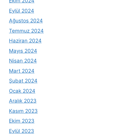
Ekim 2024
Eylül 2024
Ağustos 2024
Temmuz 2024
Haziran 2024
Mayıs 2024
Nisan 2024
Mart 2024
Şubat 2024
Ocak 2024
Aralık 2023
Kasım 2023
Ekim 2023
Eylül 2023