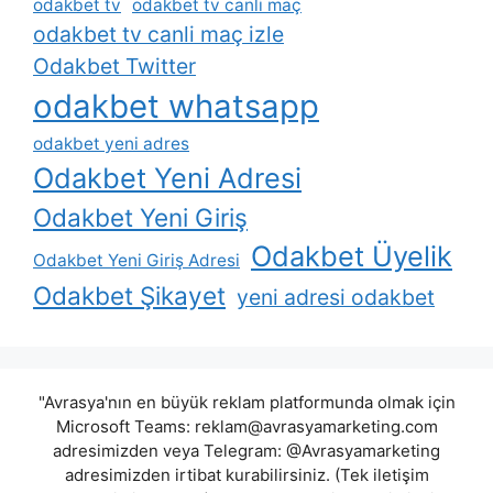
odakbet tv
odakbet tv canli maç
odakbet tv canli maç izle
Odakbet Twitter
odakbet whatsapp
odakbet yeni adres
Odakbet Yeni Adresi
Odakbet Yeni Giriş
Odakbet Üyelik
Odakbet Yeni Giriş Adresi
Odakbet Şikayet
yeni adresi odakbet
"Avrasya'nın en büyük reklam platformunda olmak için
Microsoft Teams:
reklam@avrasyamarketing.com
adresimizden veya Telegram: @Avrasyamarketing
adresimizden irtibat kurabilirsiniz. (Tek iletişim