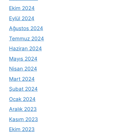
Ekim 2024
Eylül 2024
Ağustos 2024
Temmuz 2024
Haziran 2024
Mayıs 2024
Nisan 2024
Mart 2024
Şubat 2024
Ocak 2024
Aralık 2023
Kasım 2023
Ekim 2023