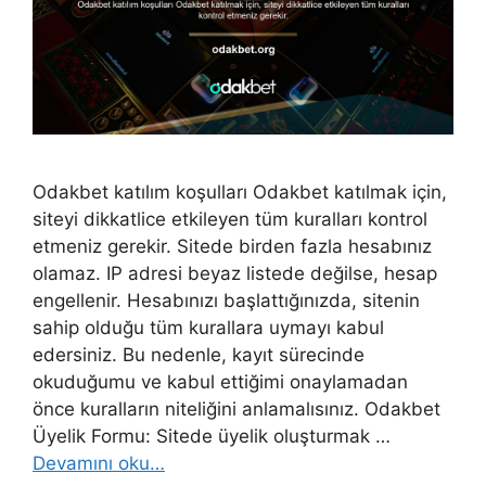
Odakbet katılım koşulları Odakbet katılmak için,
siteyi dikkatlice etkileyen tüm kuralları kontrol
etmeniz gerekir. Sitede birden fazla hesabınız
olamaz. IP adresi beyaz listede değilse, hesap
engellenir. Hesabınızı başlattığınızda, sitenin
sahip olduğu tüm kurallara uymayı kabul
edersiniz. Bu nedenle, kayıt sürecinde
okuduğumu ve kabul ettiğimi onaylamadan
önce kuralların niteliğini anlamalısınız. Odakbet
Üyelik Formu: Sitede üyelik oluşturmak …
Devamını oku…