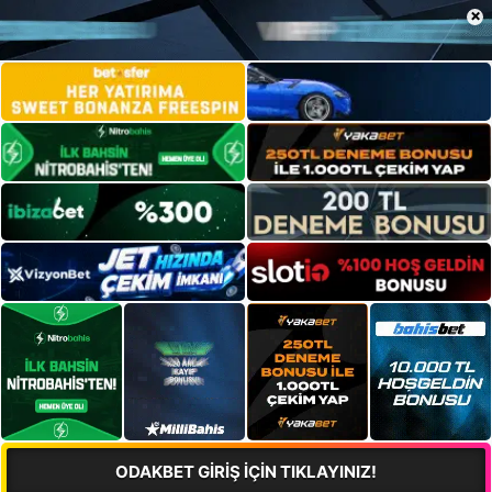
×
ODAKBET GİRİŞ İÇİN TIKLAYINIZ!