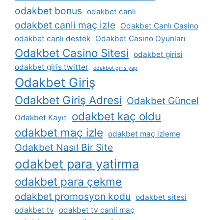
odakbet bonus
odakbet canli
odakbet canli maç izle
Odakbet Canlı Casino
odakbet canlı destek
Odakbet Casino Oyunları
Odakbet Casino Sitesi
odakbet girisi
odakbet giris twitter
odakbet giris yap
Odakbet Giriş
Odakbet Giriş Adresi
Odakbet Güncel
odakbet kaç oldu
Odakbet Kayıt
odakbet maç izle
odakbet maç izleme
Odakbet Nasıl Bir Site
odakbet para yatirma
odakbet para çekme
odakbet promosyon kodu
odakbet sitesi
odakbet tv
odakbet tv canli maç