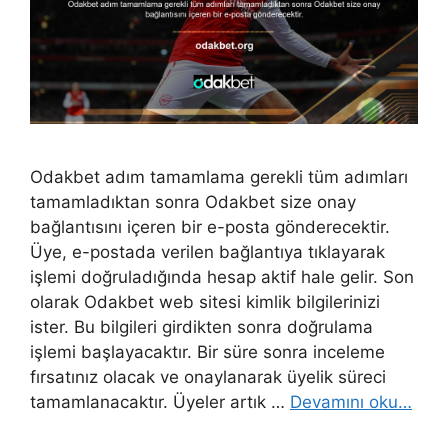
Odakbet adım tamamlama gerekli tüm adımları
tamamladıktan sonra Odakbet size onay
bağlantısını içeren bir e-posta gönderecektir.
Üye, e-postada verilen bağlantıya tıklayarak
işlemi doğruladığında hesap aktif hale gelir. Son
olarak Odakbet web sitesi kimlik bilgilerinizi
ister. Bu bilgileri girdikten sonra doğrulama
işlemi başlayacaktır. Bir süre sonra inceleme
fırsatınız olacak ve onaylanarak üyelik süreci
tamamlanacaktır. Üyeler artık …
Devamını oku…