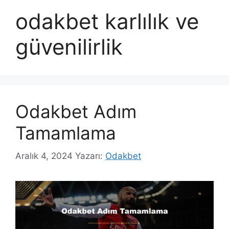
odakbet karlılık ve
güvenilirlik
Odakbet Adım
Tamamlama
Aralık 4, 2024
Yazarı:
Odakbet