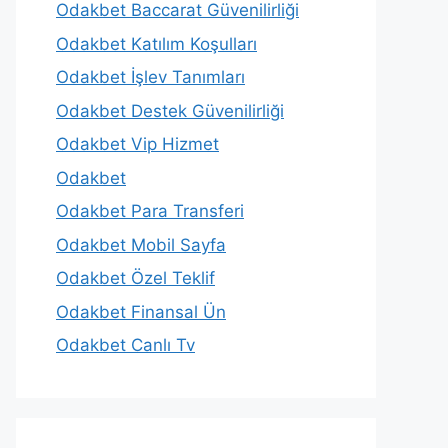
Odakbet Baccarat Güvenilirliği
Odakbet Katılım Koşulları
Odakbet İşlev Tanımları
Odakbet Destek Güvenilirliği
Odakbet Vip Hizmet
Odakbet
Odakbet Para Transferi
Odakbet Mobil Sayfa
Odakbet Özel Teklif
Odakbet Finansal Ün
Odakbet Canlı Tv