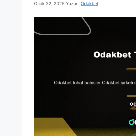
Ocak 22, 2025
Yazarı:
Odakbet