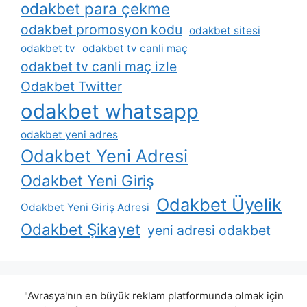
odakbet para çekme
odakbet promosyon kodu
odakbet sitesi
odakbet tv
odakbet tv canli maç
odakbet tv canli maç izle
Odakbet Twitter
odakbet whatsapp
odakbet yeni adres
Odakbet Yeni Adresi
Odakbet Yeni Giriş
Odakbet Üyelik
Odakbet Yeni Giriş Adresi
Odakbet Şikayet
yeni adresi odakbet
"Avrasya'nın en büyük reklam platformunda olmak için