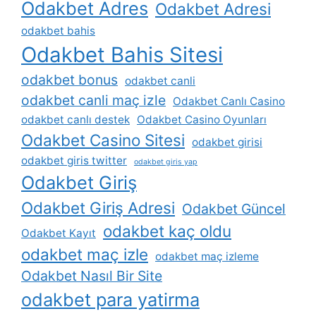
Odakbet Adres
Odakbet Adresi
odakbet bahis
Odakbet Bahis Sitesi
odakbet bonus
odakbet canli
odakbet canli maç izle
Odakbet Canlı Casino
odakbet canlı destek
Odakbet Casino Oyunları
Odakbet Casino Sitesi
odakbet girisi
odakbet giris twitter
odakbet giris yap
Odakbet Giriş
Odakbet Giriş Adresi
Odakbet Güncel
odakbet kaç oldu
Odakbet Kayıt
odakbet maç izle
odakbet maç izleme
Odakbet Nasıl Bir Site
odakbet para yatirma