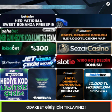
×
ODAKBET GİRİŞ İÇİN TIKLAYINIZ!