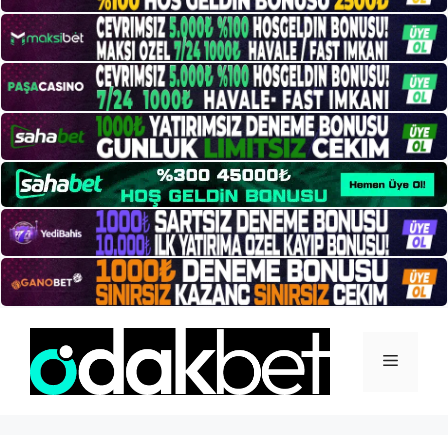
İçeriğe
atla
Menü