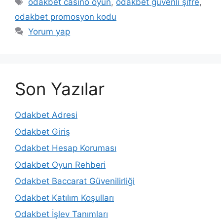
Etiketler
odakbet casino oyun
,
odakbet güvenli şifre
,
odakbet promosyon kodu
Yorum yap
Son Yazılar
Odakbet Adresi
Odakbet Giriş
Odakbet Hesap Koruması
Odakbet Oyun Rehberi
Odakbet Baccarat Güvenilirliği
Odakbet Katılım Koşulları
Odakbet İşlev Tanımları