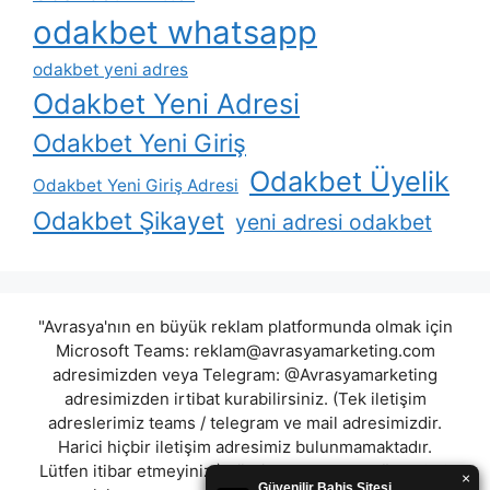
odakbet whatsapp
odakbet yeni adres
Odakbet Yeni Adresi
Odakbet Yeni Giriş
Odakbet Üyelik
Odakbet Yeni Giriş Adresi
Odakbet Şikayet
yeni adresi odakbet
"Avrasya'nın en büyük reklam platformunda olmak için
Microsoft Teams:
reklam@avrasyamarketing.com
adresimizden veya Telegram: @Avrasyamarketing
adresimizden irtibat kurabilirsiniz. (Tek iletişim
adreslerimiz teams / telegram ve mail adresimizdir.
Harici hiçbir iletişim adresimiz bulunmamaktadır.
Lütfen itibar etmeyiniz.) Türkiye yasalarına göre 7258