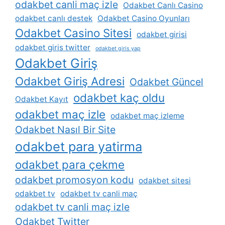
odakbet canli maç izle
Odakbet Canlı Casino
odakbet canlı destek
Odakbet Casino Oyunları
Odakbet Casino Sitesi
odakbet girisi
odakbet giris twitter
odakbet giris yap
Odakbet Giriş
Odakbet Giriş Adresi
Odakbet Güncel
odakbet kaç oldu
Odakbet Kayıt
odakbet maç izle
odakbet maç izleme
Odakbet Nasıl Bir Site
odakbet para yatirma
odakbet para çekme
odakbet promosyon kodu
odakbet sitesi
odakbet tv
odakbet tv canli maç
odakbet tv canli maç izle
Odakbet Twitter