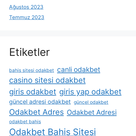
Ağustos 2023
Temmuz 2023
Etiketler
canli odakbet
bahis sitesi odakbet
casino sitesi odakbet
giris odakbet
giris yap odakbet
güncel adresi odakbet
güncel odakbet
Odakbet Adres
Odakbet Adresi
odakbet bahis
Odakbet Bahis Sitesi