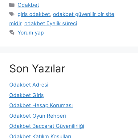
Kategoriler
Odakbet
Etiketler
giris odakbet
,
odakbet güvenilir bir site
midir
,
odakbet üyelik süreci
Yorum yap
Son Yazılar
Odakbet Adresi
Odakbet Giriş
Odakbet Hesap Koruması
Odakbet Oyun Rehberi
Odakbet Baccarat Güvenilirliği
Odakbet Katılım Koşulları