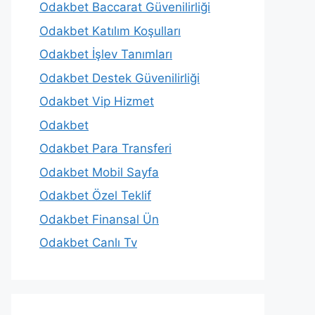
Odakbet Baccarat Güvenilirliği
Odakbet Katılım Koşulları
Odakbet İşlev Tanımları
Odakbet Destek Güvenilirliği
Odakbet Vip Hizmet
Odakbet
Odakbet Para Transferi
Odakbet Mobil Sayfa
Odakbet Özel Teklif
Odakbet Finansal Ün
Odakbet Canlı Tv