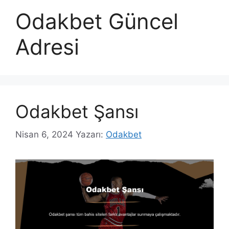
Odakbet Güncel
Adresi
Odakbet Şansı
Nisan 6, 2024
Yazarı:
Odakbet