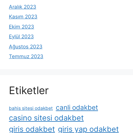
Aralık 2023
Kasım 2023
Ekim 2023
Eylül 2023
Ağustos 2023
Temmuz 2023
Etiketler
canli odakbet
bahis sitesi odakbet
casino sitesi odakbet
giris odakbet
giris yap odakbet