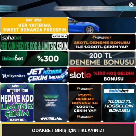
×
ODAKBET GİRİŞ İÇİN TIKLAYINIZ!