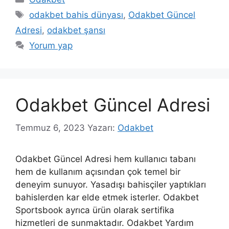
Etiketler
odakbet bahis dünyası
,
Odakbet Güncel
Adresi
,
odakbet şansı
Yorum yap
Odakbet Güncel Adresi
Temmuz 6, 2023
Yazarı:
Odakbet
Odakbet Güncel Adresi hem kullanıcı tabanı
hem de kullanım açısından çok temel bir
deneyim sunuyor. Yasadışı bahisçiler yaptıkları
bahislerden kar elde etmek isterler. Odakbet
Sportsbook ayrıca ürün olarak sertifika
hizmetleri de sunmaktadır. Odakbet Yardım