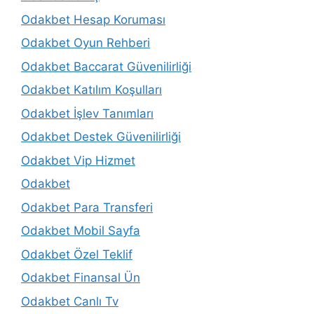
Odakbet Hesap Koruması
Odakbet Oyun Rehberi
Odakbet Baccarat Güvenilirliği
Odakbet Katılım Koşulları
Odakbet İşlev Tanımları
Odakbet Destek Güvenilirliği
Odakbet Vip Hizmet
Odakbet
Odakbet Para Transferi
Odakbet Mobil Sayfa
Odakbet Özel Teklif
Odakbet Finansal Ün
Odakbet Canlı Tv