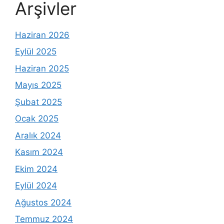
Arşivler
Haziran 2026
Eylül 2025
Haziran 2025
Mayıs 2025
Şubat 2025
Ocak 2025
Aralık 2024
Kasım 2024
Ekim 2024
Eylül 2024
Ağustos 2024
Temmuz 2024