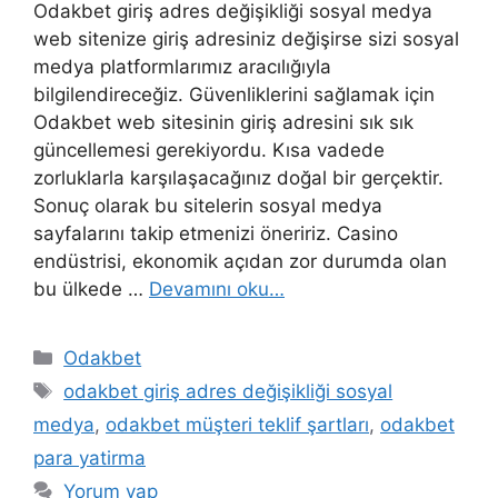
Odakbet giriş adres değişikliği sosyal medya
web sitenize giriş adresiniz değişirse sizi sosyal
medya platformlarımız aracılığıyla
bilgilendireceğiz. Güvenliklerini sağlamak için
Odakbet web sitesinin giriş adresini sık sık
güncellemesi gerekiyordu. Kısa vadede
zorluklarla karşılaşacağınız doğal bir gerçektir.
Sonuç olarak bu sitelerin sosyal medya
sayfalarını takip etmenizi öneririz. Casino
endüstrisi, ekonomik açıdan zor durumda olan
bu ülkede …
Devamını oku…
Kategoriler
Odakbet
Etiketler
odakbet giriş adres değişikliği sosyal
medya
,
odakbet müşteri teklif şartları
,
odakbet
para yatirma
Yorum yap