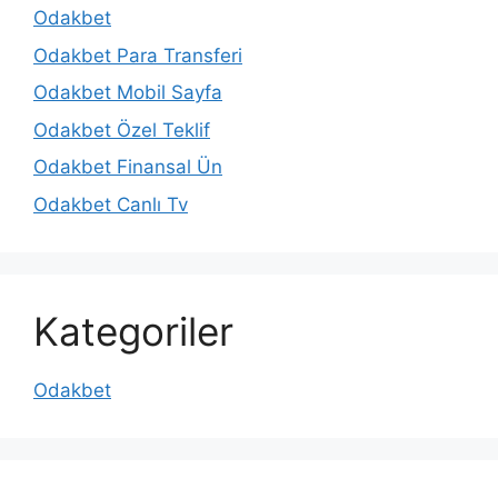
Odakbet
Odakbet Para Transferi
Odakbet Mobil Sayfa
Odakbet Özel Teklif
Odakbet Finansal Ün
Odakbet Canlı Tv
Kategoriler
Odakbet