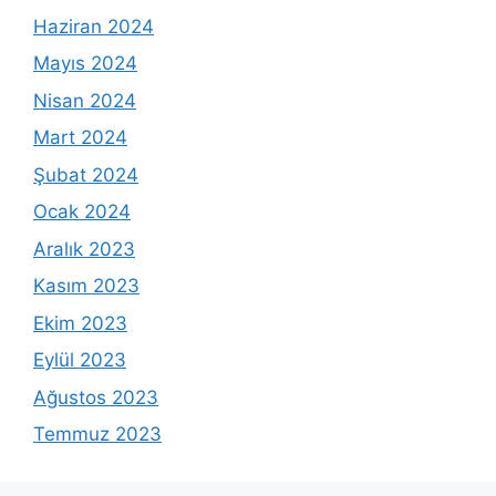
Haziran 2024
Mayıs 2024
Nisan 2024
Mart 2024
Şubat 2024
Ocak 2024
Aralık 2023
Kasım 2023
Ekim 2023
Eylül 2023
Ağustos 2023
Temmuz 2023