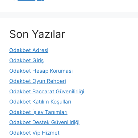
Son Yazılar
Odakbet Adresi
Odakbet Giriş
Odakbet Hesap Koruması
Odakbet Oyun Rehberi
Odakbet Baccarat Güvenilirliği
Odakbet Katılım Koşulları
Odakbet İşlev Tanımları
Odakbet Destek Güvenilirliği
Odakbet Vip Hizmet