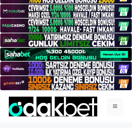
İçeriğe
atla
Menü