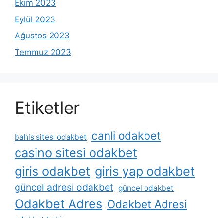
Ekim 2023
Eylül 2023
Ağustos 2023
Temmuz 2023
Etiketler
canli odakbet
bahis sitesi odakbet
casino sitesi odakbet
giris odakbet
giris yap odakbet
güncel adresi odakbet
güncel odakbet
Odakbet Adres
Odakbet Adresi