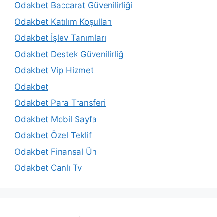
Odakbet Baccarat Güvenilirliği
Odakbet Katılım Koşulları
Odakbet İşlev Tanımları
Odakbet Destek Güvenilirliği
Odakbet Vip Hizmet
Odakbet
Odakbet Para Transferi
Odakbet Mobil Sayfa
Odakbet Özel Teklif
Odakbet Finansal Ün
Odakbet Canlı Tv