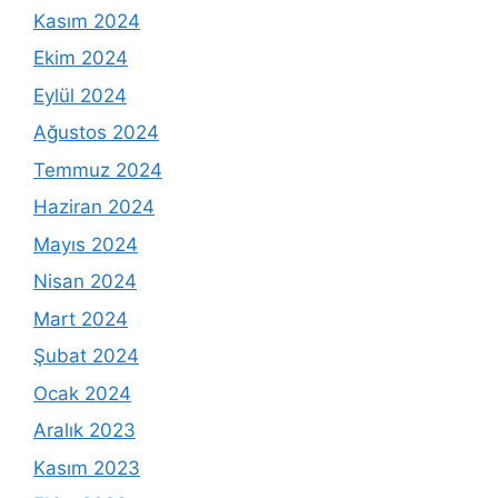
Kasım 2024
Ekim 2024
Eylül 2024
Ağustos 2024
Temmuz 2024
Haziran 2024
Mayıs 2024
Nisan 2024
Mart 2024
Şubat 2024
Ocak 2024
Aralık 2023
Kasım 2023