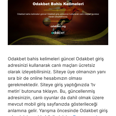
Odakbet bahis kelimeleri güncel Odakbet giriş
adresinizi kullanarak canlı maçları ücretsiz
olarak izleyebilirsiniz. Siteye üye olmanızın yanı
sıra bir de online hesabınızın olması
gerekmektedir. Siteye giriş yaptığınızda ‘tv
metin’ butonuna tıklayın. Bu, güncellenmiş
adresinizin, canlı oyunlar da dahil olmak üzere
mevcut mobil giriş sayfanızda gösterileceği
anlamına gelir. Yarışma öncesinde Odakbet giriş