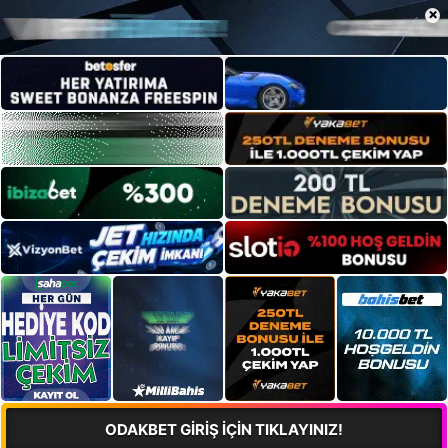
×
ODAKBET GİRİŞ İÇİN TIKLAYINIZ!