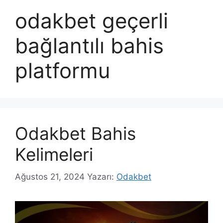
odakbet geçerli
bağlantılı bahis
platformu
Odakbet Bahis
Kelimeleri
Ağustos 21, 2024
Yazarı:
Odakbet