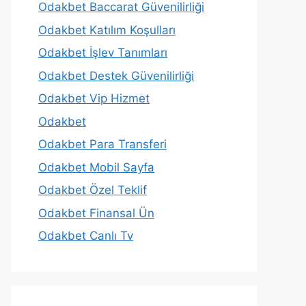
Odakbet Baccarat Güvenilirliği
Odakbet Katılım Koşulları
Odakbet İşlev Tanımları
Odakbet Destek Güvenilirliği
Odakbet Vip Hizmet
Odakbet
Odakbet Para Transferi
Odakbet Mobil Sayfa
Odakbet Özel Teklif
Odakbet Finansal Ün
Odakbet Canlı Tv