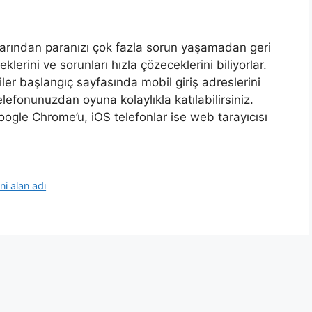
arından paranızı çok fazla sorun yaşamadan geri
klerini ve sorunları hızla çözeceklerini biliyorlar.
ler başlangıç sayfasında mobil giriş adreslerini
lefonunuzdan oyuna kolaylıkla katılabilirsiniz.
oogle Chrome’u, iOS telefonlar ise web tarayıcısı
i alan adı