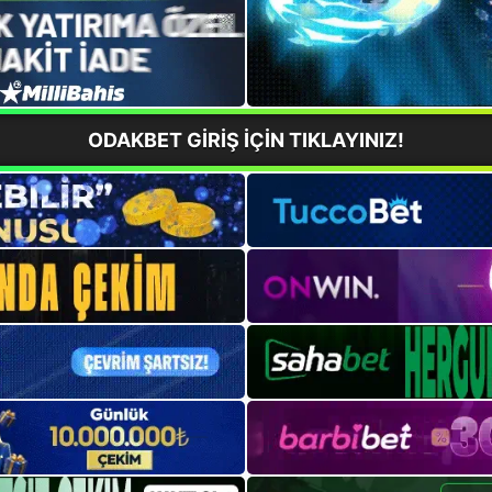
ODAKBET GİRİŞ İÇİN TIKLAYINIZ!