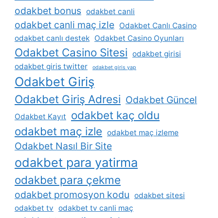
odakbet bonus
odakbet canli
odakbet canli maç izle
Odakbet Canlı Casino
odakbet canlı destek
Odakbet Casino Oyunları
Odakbet Casino Sitesi
odakbet girisi
odakbet giris twitter
odakbet giris yap
Odakbet Giriş
Odakbet Giriş Adresi
Odakbet Güncel
odakbet kaç oldu
Odakbet Kayıt
odakbet maç izle
odakbet maç izleme
Odakbet Nasıl Bir Site
odakbet para yatirma
odakbet para çekme
odakbet promosyon kodu
odakbet sitesi
odakbet tv
odakbet tv canli maç