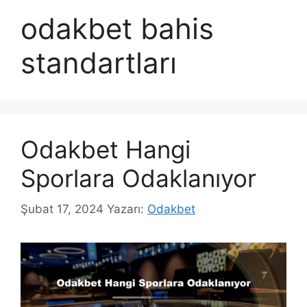
odakbet bahis
standartları
Odakbet Hangi
Sporlara Odaklanıyor
Şubat 17, 2024
Yazarı:
Odakbet