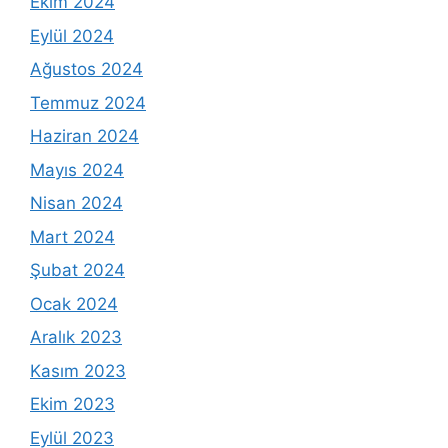
Ekim 2024
Eylül 2024
Ağustos 2024
Temmuz 2024
Haziran 2024
Mayıs 2024
Nisan 2024
Mart 2024
Şubat 2024
Ocak 2024
Aralık 2023
Kasım 2023
Ekim 2023
Eylül 2023