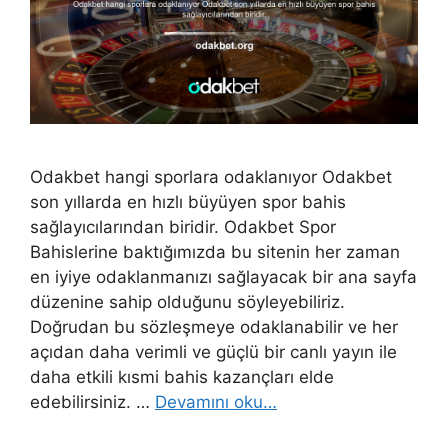
Odakbet hangi sporlara odaklanıyor Odakbet
son yıllarda en hızlı büyüyen spor bahis
sağlayıcılarından biridir. Odakbet Spor
Bahislerine baktığımızda bu sitenin her zaman
en iyiye odaklanmanızı sağlayacak bir ana sayfa
düzenine sahip olduğunu söyleyebiliriz.
Doğrudan bu sözleşmeye odaklanabilir ve her
açıdan daha verimli ve güçlü bir canlı yayın ile
daha etkili kısmi bahis kazançları elde
edebilirsiniz. …
Devamını oku…