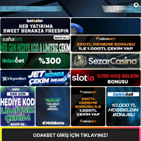
×
ODAKBET GİRİŞ İÇİN TIKLAYINIZ!