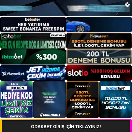
×
ODAKBET GİRİŞ İÇİN TIKLAYINIZ!