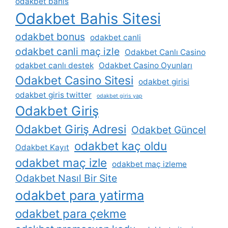
odakbet bahis
Odakbet Bahis Sitesi
odakbet bonus
odakbet canli
odakbet canli maç izle
Odakbet Canlı Casino
odakbet canlı destek
Odakbet Casino Oyunları
Odakbet Casino Sitesi
odakbet girisi
odakbet giris twitter
odakbet giris yap
Odakbet Giriş
Odakbet Giriş Adresi
Odakbet Güncel
odakbet kaç oldu
Odakbet Kayıt
odakbet maç izle
odakbet maç izleme
Odakbet Nasıl Bir Site
odakbet para yatirma
odakbet para çekme