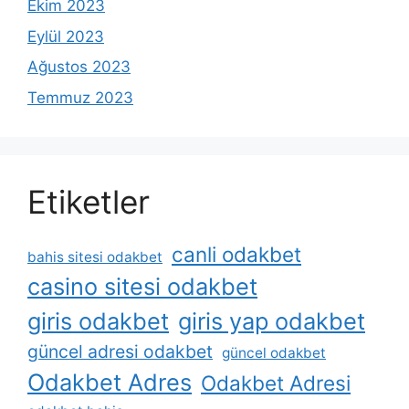
Ekim 2023
Eylül 2023
Ağustos 2023
Temmuz 2023
Etiketler
canli odakbet
bahis sitesi odakbet
casino sitesi odakbet
giris odakbet
giris yap odakbet
güncel adresi odakbet
güncel odakbet
Odakbet Adres
Odakbet Adresi