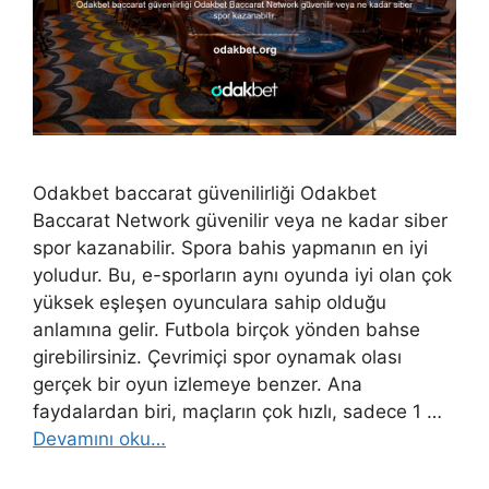
Odakbet baccarat güvenilirliği Odakbet
Baccarat Network güvenilir veya ne kadar siber
spor kazanabilir. Spora bahis yapmanın en iyi
yoludur. Bu, e-sporların aynı oyunda iyi olan çok
yüksek eşleşen oyunculara sahip olduğu
anlamına gelir. Futbola birçok yönden bahse
girebilirsiniz. Çevrimiçi spor oynamak olası
gerçek bir oyun izlemeye benzer. Ana
faydalardan biri, maçların çok hızlı, sadece 1 …
Devamını oku…