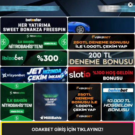
×
ODAKBET GİRİŞ İÇİN TIKLAYINIZ!