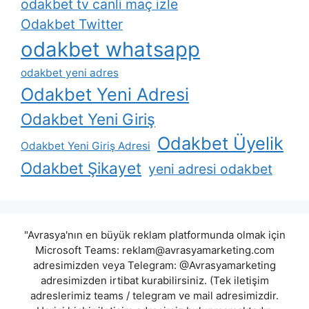
odakbet tv canli maç izle
Odakbet Twitter
odakbet whatsapp
odakbet yeni adres
Odakbet Yeni Adresi
Odakbet Yeni Giriş
Odakbet Üyelik
Odakbet Yeni Giriş Adresi
Odakbet Şikayet
yeni adresi odakbet
"Avrasya'nın en büyük reklam platformunda olmak için
Microsoft Teams:
reklam@avrasyamarketing.com
adresimizden veya Telegram: @Avrasyamarketing
adresimizden irtibat kurabilirsiniz. (Tek iletişim
adreslerimiz teams / telegram ve mail adresimizdir.