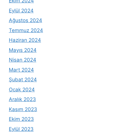
Ekim 2024
Eylül 2024
Ağustos 2024
Temmuz 2024
Haziran 2024
Mayıs 2024
Nisan 2024
Mart 2024
Şubat 2024
Ocak 2024
Aralık 2023
Kasım 2023
Ekim 2023
Eylül 2023