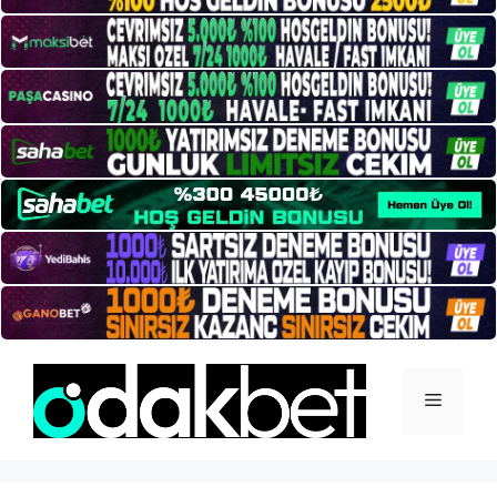
İçeriğe
atla
Menü