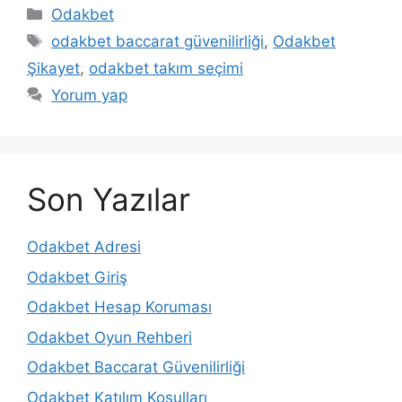
Kategoriler
Odakbet
Etiketler
odakbet baccarat güvenilirliği
,
Odakbet
Şikayet
,
odakbet takım seçimi
Yorum yap
Son Yazılar
Odakbet Adresi
Odakbet Giriş
Odakbet Hesap Koruması
Odakbet Oyun Rehberi
Odakbet Baccarat Güvenilirliği
Odakbet Katılım Koşulları