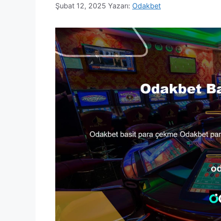
Şubat 12, 2025
Yazarı:
Odakbet