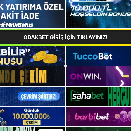
ODAKBET GİRİŞ İÇİN TIKLAYINIZ!