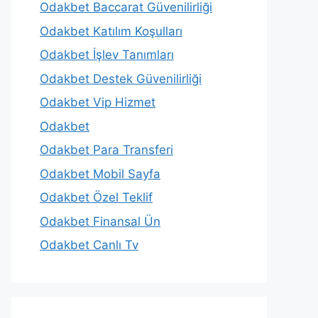
Odakbet Baccarat Güvenilirliği
Odakbet Katılım Koşulları
Odakbet İşlev Tanımları
Odakbet Destek Güvenilirliği
Odakbet Vip Hizmet
Odakbet
Odakbet Para Transferi
Odakbet Mobil Sayfa
Odakbet Özel Teklif
Odakbet Finansal Ün
Odakbet Canlı Tv