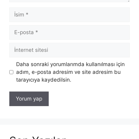
İsim
E-
posta
İnternet
sitesi
Daha sonraki yorumlarımda kullanılması için
adım, e-posta adresim ve site adresim bu
tarayıcıya kaydedilsin.