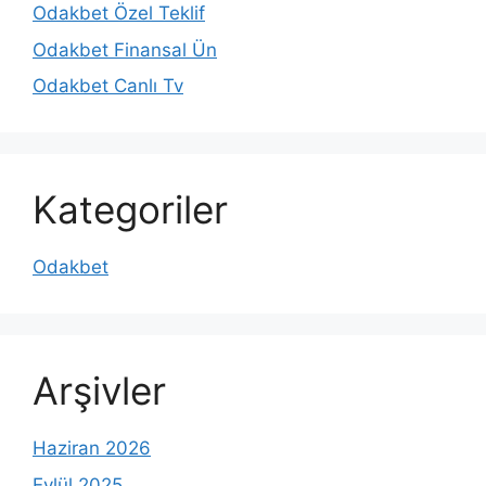
Odakbet Özel Teklif
Odakbet Finansal Ün
Odakbet Canlı Tv
Kategoriler
Odakbet
Arşivler
Haziran 2026
Eylül 2025