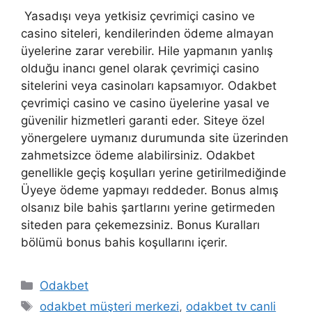
Yasadışı veya yetkisiz çevrimiçi casino ve
casino siteleri, kendilerinden ödeme almayan
üyelerine zarar verebilir. Hile yapmanın yanlış
olduğu inancı genel olarak çevrimiçi casino
sitelerini veya casinoları kapsamıyor. Odakbet
çevrimiçi casino ve casino üyelerine yasal ve
güvenilir hizmetleri garanti eder. Siteye özel
yönergelere uymanız durumunda site üzerinden
zahmetsizce ödeme alabilirsiniz. Odakbet
genellikle geçiş koşulları yerine getirilmediğinde
Üyeye ödeme yapmayı reddeder. Bonus almış
olsanız bile bahis şartlarını yerine getirmeden
siteden para çekemezsiniz. Bonus Kuralları
bölümü bonus bahis koşullarını içerir.
Kategoriler
Odakbet
Etiketler
odakbet müşteri merkezi
,
odakbet tv canli