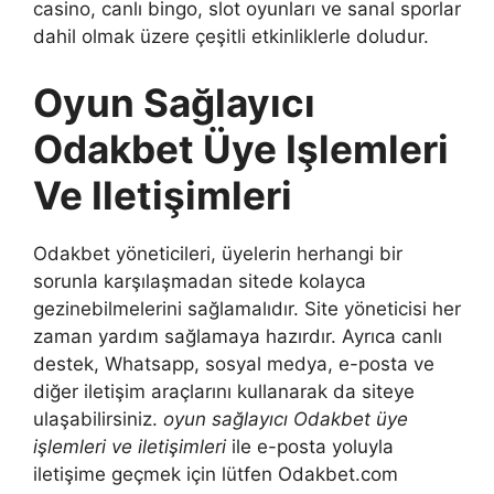
casino, canlı bingo, slot oyunları ve sanal sporlar
dahil olmak üzere çeşitli etkinliklerle doludur.
Oyun Sağlayıcı
Odakbet Üye Işlemleri
Ve Iletişimleri
Odakbet yöneticileri, üyelerin herhangi bir
sorunla karşılaşmadan sitede kolayca
gezinebilmelerini sağlamalıdır. Site yöneticisi her
zaman yardım sağlamaya hazırdır. Ayrıca canlı
destek, Whatsapp, sosyal medya, e-posta ve
diğer iletişim araçlarını kullanarak da siteye
ulaşabilirsiniz.
oyun sağlayıcı Odakbet üye
işlemleri ve iletişimleri
ile e-posta yoluyla
iletişime geçmek için lütfen Odakbet.com