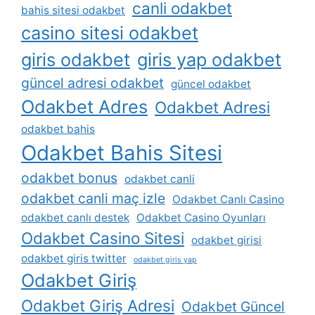
canli odakbet
bahis sitesi odakbet
casino sitesi odakbet
giris odakbet
giris yap odakbet
güncel adresi odakbet
güncel odakbet
Odakbet Adres
Odakbet Adresi
odakbet bahis
Odakbet Bahis Sitesi
odakbet bonus
odakbet canli
odakbet canli maç izle
Odakbet Canlı Casino
odakbet canlı destek
Odakbet Casino Oyunları
Odakbet Casino Sitesi
odakbet girisi
odakbet giris twitter
odakbet giris yap
Odakbet Giriş
Odakbet Giriş Adresi
Odakbet Güncel