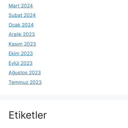
Mart 2024
Şubat 2024
Ocak 2024
Aralık 2023
Kasım 2023
Ekim 2023
Eylül 2023
Ağustos 2023
Temmuz 2023
Etiketler