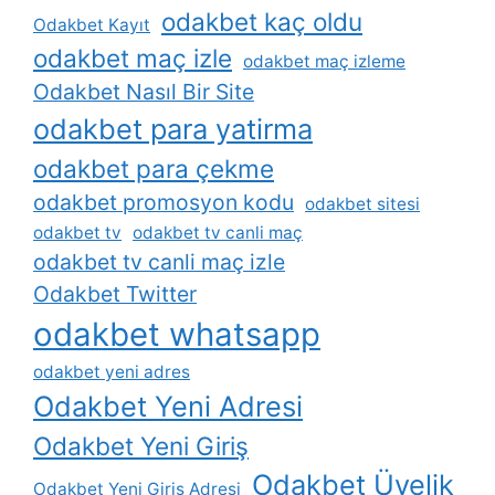
odakbet kaç oldu
Odakbet Kayıt
odakbet maç izle
odakbet maç izleme
Odakbet Nasıl Bir Site
odakbet para yatirma
odakbet para çekme
odakbet promosyon kodu
odakbet sitesi
odakbet tv
odakbet tv canli maç
odakbet tv canli maç izle
Odakbet Twitter
odakbet whatsapp
odakbet yeni adres
Odakbet Yeni Adresi
Odakbet Yeni Giriş
Odakbet Üyelik
Odakbet Yeni Giriş Adresi