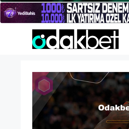
İçeriğe
atla