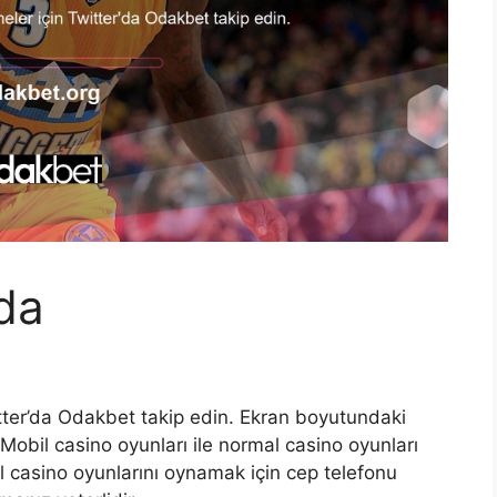
da
tter’da Odakbet takip edin. Ekran boyutundaki
r. Mobil casino oyunları ile normal casino oyunları
l casino oyunlarını oynamak için cep telefonu