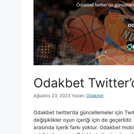
Odakbet Twitter’
Ağustos 23, 2023
Yazarı:
Odakbet
Odakbet twitter’da güncellemeler için Twi
değişiklikler oyun içeriği için de geçerlidi
arasında içerik farkı yoktur. Odakbet mobi