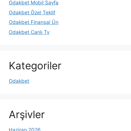
Odakbet Mobil Sayfa
Odakbet Özel Teklif
Odakbet Finansal Ün
Odakbet Canlı Tv
Kategoriler
Odakbet
Arşivler
Haziran 2026