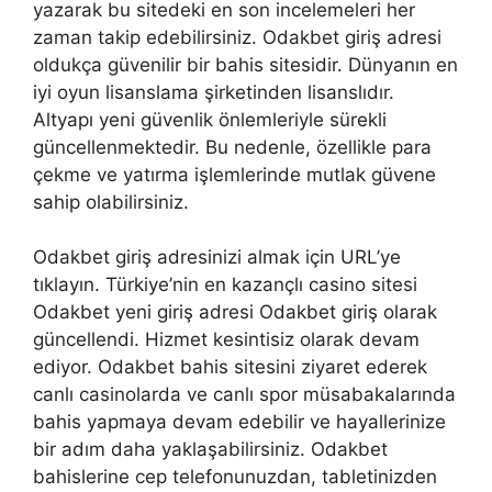
yazarak bu sitedeki en son incelemeleri her
zaman takip edebilirsiniz. Odakbet giriş adresi
oldukça güvenilir bir bahis sitesidir. Dünyanın en
iyi oyun lisanslama şirketinden lisanslıdır.
Altyapı yeni güvenlik önlemleriyle sürekli
güncellenmektedir. Bu nedenle, özellikle para
çekme ve yatırma işlemlerinde mutlak güvene
sahip olabilirsiniz.
Odakbet giriş adresinizi almak için URL’ye
tıklayın. Türkiye’nin en kazançlı casino sitesi
Odakbet yeni giriş adresi Odakbet giriş olarak
güncellendi. Hizmet kesintisiz olarak devam
ediyor. Odakbet bahis sitesini ziyaret ederek
canlı casinolarda ve canlı spor müsabakalarında
bahis yapmaya devam edebilir ve hayallerinize
bir adım daha yaklaşabilirsiniz. Odakbet
bahislerine cep telefonunuzdan, tabletinizden