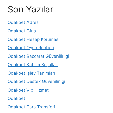
Son Yazılar
Odakbet Adresi
Odakbet Giriş
Odakbet Hesap Koruması
Odakbet Oyun Rehberi
Odakbet Baccarat Güvenilirliği
Odakbet Katılım Koşulları
Odakbet İşlev Tanımları
Odakbet Destek Güvenilirliği
Odakbet Vip Hizmet
Odakbet
Odakbet Para Transferi