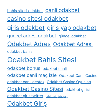
canli odakbet
bahis sitesi odakbet
casino sitesi odakbet
giris odakbet
giris yap odakbet
güncel adresi odakbet
güncel odakbet
Odakbet Adres
Odakbet Adresi
odakbet bahis
Odakbet Bahis Sitesi
odakbet bonus
odakbet canli
odakbet canli maç izle
Odakbet Canlı Casino
odakbet canlı destek
Odakbet Casino Oyunları
Odakbet Casino Sitesi
odakbet girisi
odakbet giris twitter
odakbet giris yap
Odakbet Giriş