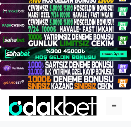
İçeriğe
atla
Menü