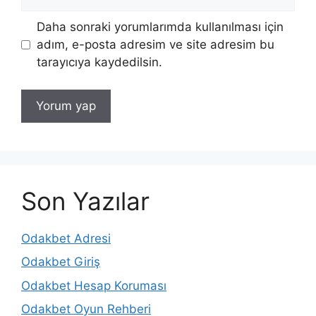
sitesi
Daha sonraki yorumlarımda kullanılması için
adım, e-posta adresim ve site adresim bu
tarayıcıya kaydedilsin.
Son Yazılar
Odakbet Adresi
Odakbet Giriş
Odakbet Hesap Koruması
Odakbet Oyun Rehberi