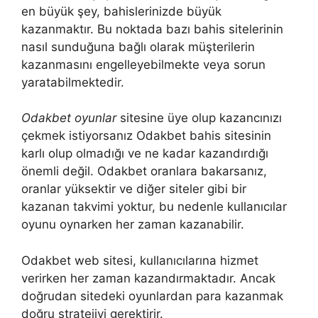
en büyük şey, bahislerinizde büyük
kazanmaktır. Bu noktada bazı bahis sitelerinin
nasıl sunduğuna bağlı olarak müşterilerin
kazanmasını engelleyebilmekte veya sorun
yaratabilmektedir.
Odakbet oyunlar
sitesine üye olup kazancınızı
çekmek istiyorsanız Odakbet bahis sitesinin
karlı olup olmadığı ve ne kadar kazandırdığı
önemli değil. Odakbet oranlara bakarsanız,
oranlar yüksektir ve diğer siteler gibi bir
kazanan takvimi yoktur, bu nedenle kullanıcılar
oyunu oynarken her zaman kazanabilir.
Odakbet web sitesi, kullanıcılarına hizmet
verirken her zaman kazandırmaktadır. Ancak
doğrudan sitedeki oyunlardan para kazanmak
doğru stratejiyi gerektirir.