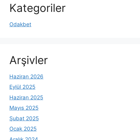
Kategoriler
Odakbet
Arşivler
Haziran 2026
Eylül 2025
Haziran 2025
Mayıs 2025
Şubat 2025
Ocak 2025
Aralık 2024