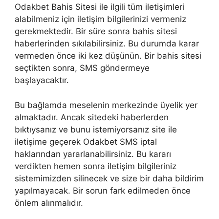
Odakbet Bahis Sitesi ile ilgili tüm iletişimleri
alabilmeniz için iletişim bilgilerinizi vermeniz
gerekmektedir. Bir süre sonra bahis sitesi
haberlerinden sıkılabilirsiniz. Bu durumda karar
vermeden önce iki kez düşünün. Bir bahis sitesi
seçtikten sonra, SMS göndermeye
başlayacaktır.
Bu bağlamda meselenin merkezinde üyelik yer
almaktadır. Ancak sitedeki haberlerden
bıktıysanız ve bunu istemiyorsanız site ile
iletişime geçerek Odakbet SMS iptal
haklarından yararlanabilirsiniz. Bu kararı
verdikten hemen sonra iletişim bilgileriniz
sistemimizden silinecek ve size bir daha bildirim
yapılmayacak. Bir sorun fark edilmeden önce
önlem alınmalıdır.