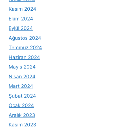
Kasım 2024
Ekim 2024
Eylül 2024
Ağustos 2024
Temmuz 2024
Haziran 2024
Mayıs 2024
Nisan 2024
Mart 2024
Şubat 2024
Ocak 2024
Aralık 2023
Kasım 2023