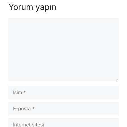
Yorum yapın
Yorum
İsim
E-
posta
İnternet