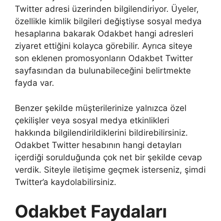
Twitter adresi üzerinden bilgilendiriyor. Üyeler,
özellikle kimlik bilgileri değiştiyse sosyal medya
hesaplarına bakarak Odakbet hangi adresleri
ziyaret ettiğini kolayca görebilir. Ayrıca siteye
son eklenen promosyonların Odakbet Twitter
sayfasından da bulunabileceğini belirtmekte
fayda var.
Benzer şekilde müşterilerinize yalnızca özel
çekilişler veya sosyal medya etkinlikleri
hakkında bilgilendirildiklerini bildirebilirsiniz.
Odakbet Twitter hesabının hangi detayları
içerdiği sorulduğunda çok net bir şekilde cevap
verdik. Siteyle iletişime geçmek isterseniz, şimdi
Twitter’a kaydolabilirsiniz.
Odakbet Faydaları