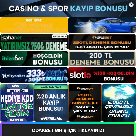
×
ODAKBET GİRİŞ İÇİN TIKLAYINIZ!