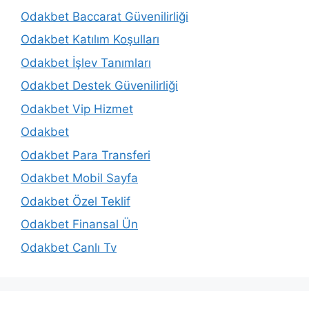
Odakbet Baccarat Güvenilirliği
Odakbet Katılım Koşulları
Odakbet İşlev Tanımları
Odakbet Destek Güvenilirliği
Odakbet Vip Hizmet
Odakbet
Odakbet Para Transferi
Odakbet Mobil Sayfa
Odakbet Özel Teklif
Odakbet Finansal Ün
Odakbet Canlı Tv