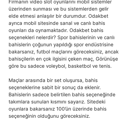
Firmanın video slot oyunlarını mobil sistemler
üzerinden sunması ve bu sistemlerden gelir
elde etmesi anlaşılır bir durumdur. Odakbet
ayrıca mobil sitesinde sanal ve canlı bahis
oyunları da oynamaktadır. Odakbet bahis
seçenekleri nelerdir? Spor bahislerinin ve canlı
bahislerin çoğunun yapıldığı spor endüstrisine
bakarsanız, futbol maçlarını göreceksiniz, ancak
bahisçilerin en çok ilgisini çeken maç, Görünüşe
göre bu sadece voleybol, basketbol ve tenis.
Maçlar arasında bir set oluşursa, bahis
seçeneklerine sabit bir sonuç da eklenir.
Bahislerin sadece belirtilen bahis seçeneğinde
takımlara sunulan kısmını sayarız. Sitedeki
oyunlara bakarsanız 100’ün üzerinde bahis
seçeneğinin olduğunu göreceksiniz.