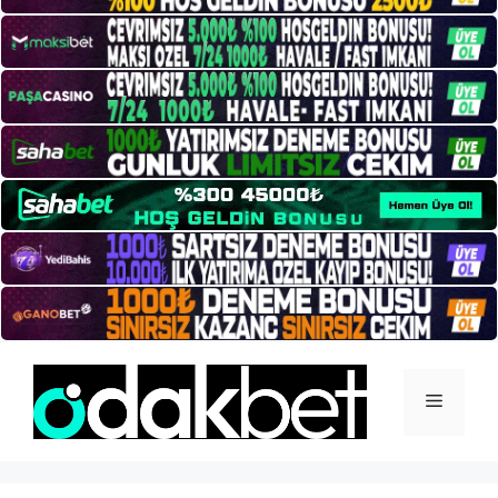
İçeriğe
atla
Menü