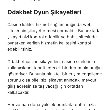
Odakbet Oyun Şikayetleri
Casino kaliteli hizmet sağlamadığında web
sitelerinin şikayet etmesi normaldir. Bu noktada
şikayetinizi kontrol edebilir ve bahis sitesinde
oynarken verilen hizmetin kalitesini kontrol
edebilirsiniz.
Odakbet casino şikayetleri, casino sitelerinin
kullanıcılarını tehdit edecek bir durum olmadığını
gösteriyor. Bununla birlikte, bir erişim engelleme
sorunu olsa bile, sizi şikayet anındaki mevcut
giriş adresinize taşıyacağı için ortadan
kalkacaktır.
Her zaman daha yüksek oranlarla daha fazla