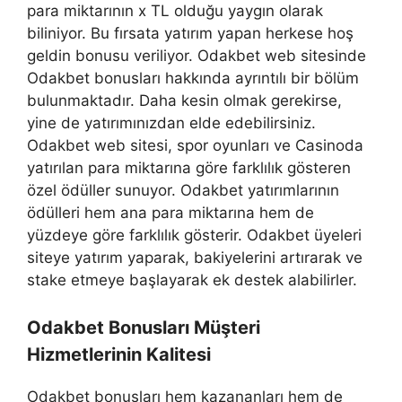
para miktarının x TL olduğu yaygın olarak
biliniyor. Bu fırsata yatırım yapan herkese hoş
geldin bonusu veriliyor. Odakbet web sitesinde
Odakbet bonusları hakkında ayrıntılı bir bölüm
bulunmaktadır. Daha kesin olmak gerekirse,
yine de yatırımınızdan elde edebilirsiniz.
Odakbet web sitesi, spor oyunları ve Casinoda
yatırılan para miktarına göre farklılık gösteren
özel ödüller sunuyor. Odakbet yatırımlarının
ödülleri hem ana para miktarına hem de
yüzdeye göre farklılık gösterir. Odakbet üyeleri
siteye yatırım yaparak, bakiyelerini artırarak ve
stake etmeye başlayarak ek destek alabilirler.
Odakbet Bonusları Müşteri
Hizmetlerinin Kalitesi
Odakbet bonusları hem kazananları hem de