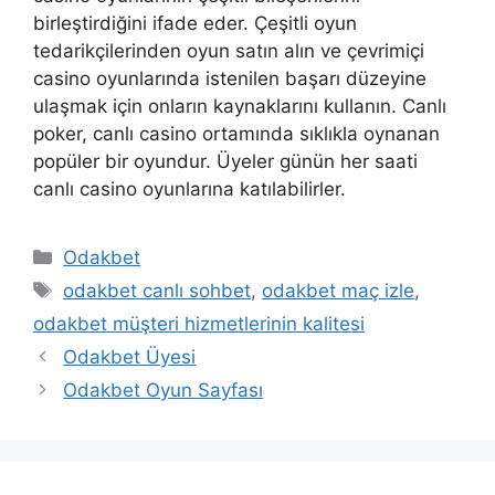
birleştirdiğini ifade eder. Çeşitli oyun
tedarikçilerinden oyun satın alın ve çevrimiçi
casino oyunlarında istenilen başarı düzeyine
ulaşmak için onların kaynaklarını kullanın. Canlı
poker, canlı casino ortamında sıklıkla oynanan
popüler bir oyundur. Üyeler günün her saati
canlı casino oyunlarına katılabilirler.
Kategoriler
Odakbet
Etiketler
odakbet canlı sohbet
,
odakbet maç izle
,
odakbet müşteri hizmetlerinin kalitesi
Odakbet Üyesi
Odakbet Oyun Sayfası