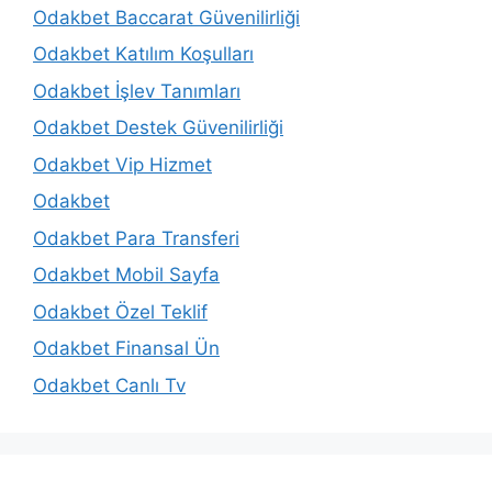
Odakbet Baccarat Güvenilirliği
Odakbet Katılım Koşulları
Odakbet İşlev Tanımları
Odakbet Destek Güvenilirliği
Odakbet Vip Hizmet
Odakbet
Odakbet Para Transferi
Odakbet Mobil Sayfa
Odakbet Özel Teklif
Odakbet Finansal Ün
Odakbet Canlı Tv