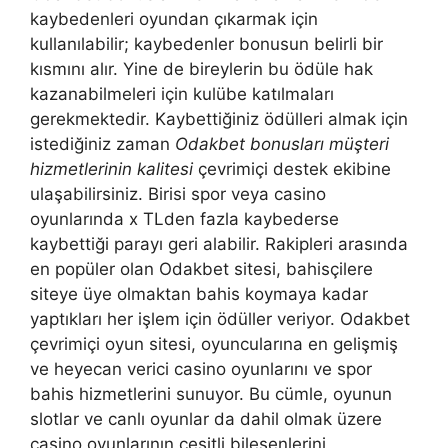
kaybedenleri oyundan çıkarmak için
kullanılabilir; kaybedenler bonusun belirli bir
kısmını alır. Yine de bireylerin bu ödüle hak
kazanabilmeleri için kulübe katılmaları
gerekmektedir. Kaybettiğiniz ödülleri almak için
istediğiniz zaman
Odakbet bonusları müşteri
hizmetlerinin kalitesi
çevrimiçi destek ekibine
ulaşabilirsiniz. Birisi spor veya casino
oyunlarında x TLden fazla kaybederse
kaybettiği parayı geri alabilir. Rakipleri arasında
en popüler olan Odakbet sitesi, bahisçilere
siteye üye olmaktan bahis koymaya kadar
yaptıkları her işlem için ödüller veriyor. Odakbet
çevrimiçi oyun sitesi, oyuncularına en gelişmiş
ve heyecan verici casino oyunlarını ve spor
bahis hizmetlerini sunuyor. Bu cümle, oyunun
slotlar ve canlı oyunlar da dahil olmak üzere
casino oyunlarının çeşitli bileşenlerini