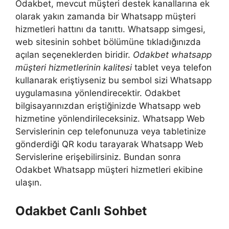
Odakbet, mevcut müşteri destek kanallarına ek
olarak yakın zamanda bir Whatsapp müşteri
hizmetleri hattını da tanıttı. Whatsapp simgesi,
web sitesinin sohbet bölümüne tıkladığınızda
açılan seçeneklerden biridir.
Odakbet whatsapp
müşteri hizmetlerinin kalitesi
tablet veya telefon
kullanarak eriştiyseniz bu sembol sizi Whatsapp
uygulamasına yönlendirecektir. Odakbet
bilgisayarınızdan eriştiğinizde Whatsapp web
hizmetine yönlendirileceksiniz. Whatsapp Web
Servislerinin cep telefonunuza veya tabletinize
gönderdiği QR kodu tarayarak Whatsapp Web
Servislerine erişebilirsiniz. Bundan sonra
Odakbet Whatsapp müşteri hizmetleri ekibine
ulaşın.
Odakbet Canlı Sohbet