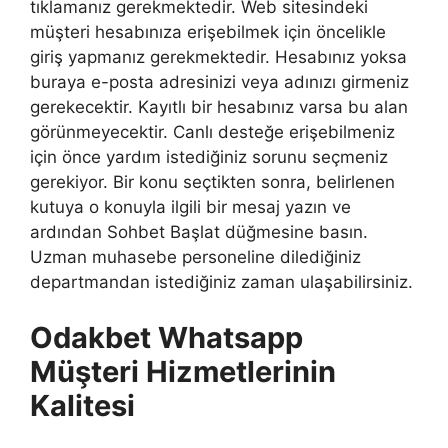
tıklamanız gerekmektedir. Web sitesindeki
müşteri hesabınıza erişebilmek için öncelikle
giriş yapmanız gerekmektedir. Hesabınız yoksa
buraya e-posta adresinizi veya adınızı girmeniz
gerekecektir. Kayıtlı bir hesabınız varsa bu alan
görünmeyecektir. Canlı desteğe erişebilmeniz
için önce yardım istediğiniz sorunu seçmeniz
gerekiyor. Bir konu seçtikten sonra, belirlenen
kutuya o konuyla ilgili bir mesaj yazın ve
ardından Sohbet Başlat düğmesine basın.
Uzman muhasebe personeline dilediğiniz
departmandan istediğiniz zaman ulaşabilirsiniz.
Odakbet Whatsapp
Müşteri Hizmetlerinin
Kalitesi