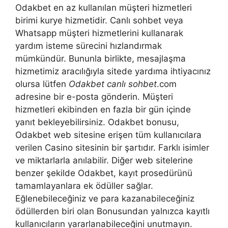
Odakbet en az kullanılan müşteri hizmetleri
birimi kurye hizmetidir. Canlı sohbet veya
Whatsapp müşteri hizmetlerini kullanarak
yardım isteme sürecini hızlandırmak
mümkündür. Bununla birlikte, mesajlaşma
hizmetimiz aracılığıyla sitede yardıma ihtiyacınız
olursa lütfen
Odakbet canlı sohbet
.com
adresine bir e-posta gönderin. Müşteri
hizmetleri ekibinden en fazla bir gün içinde
yanıt bekleyebilirsiniz. Odakbet bonusu,
Odakbet web sitesine erişen tüm kullanıcılara
verilen Casino sitesinin bir şartıdır. Farklı isimler
ve miktarlarla anılabilir. Diğer web sitelerine
benzer şekilde Odakbet, kayıt prosedürünü
tamamlayanlara ek ödüller sağlar.
Eğlenebileceğiniz ve para kazanabileceğiniz
ödüllerden biri olan Bonusundan yalnızca kayıtlı
kullanıcıların yararlanabileceğini unutmayın.