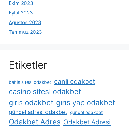
Ekim 2023
Eylül 2023
Ağustos 2023
Temmuz 2023
Etiketler
canli odakbet
bahis sitesi odakbet
casino sitesi odakbet
giris odakbet
giris yap odakbet
güncel adresi odakbet
güncel odakbet
Odakbet Adres
Odakbet Adresi