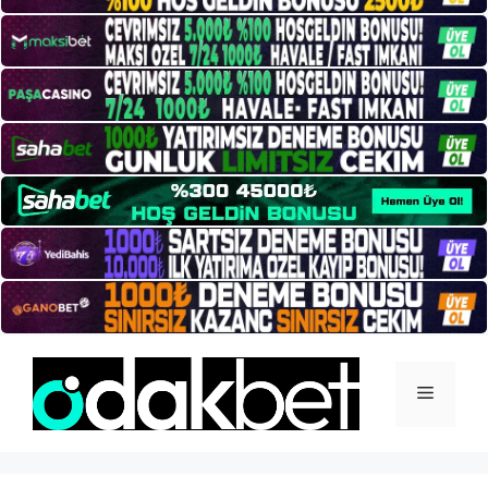
İçeriğe
atla
Menü