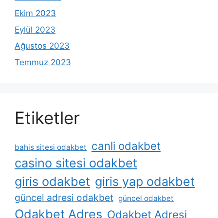
Ekim 2023
Eylül 2023
Ağustos 2023
Temmuz 2023
Etiketler
canli odakbet
bahis sitesi odakbet
casino sitesi odakbet
giris odakbet
giris yap odakbet
güncel adresi odakbet
güncel odakbet
Odakbet Adres
Odakbet Adresi