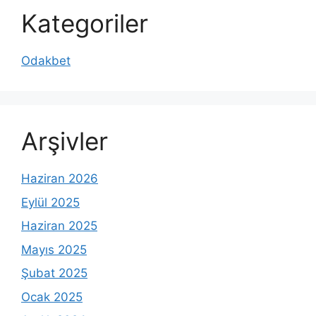
Kategoriler
Odakbet
Arşivler
Haziran 2026
Eylül 2025
Haziran 2025
Mayıs 2025
Şubat 2025
Ocak 2025