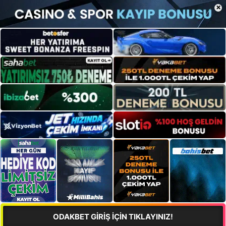
×
ODAKBET GİRİŞ İÇİN TIKLAYINIZ!