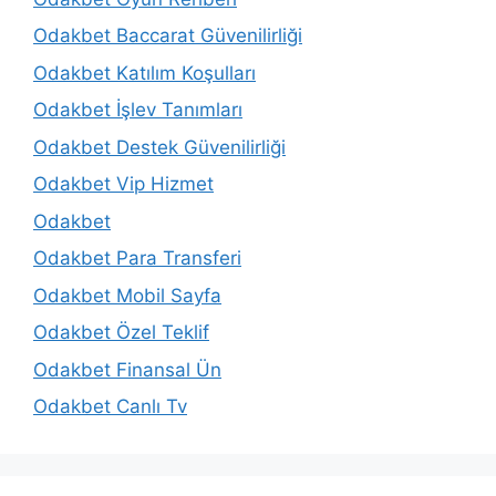
Odakbet Baccarat Güvenilirliği
Odakbet Katılım Koşulları
Odakbet İşlev Tanımları
Odakbet Destek Güvenilirliği
Odakbet Vip Hizmet
Odakbet
Odakbet Para Transferi
Odakbet Mobil Sayfa
Odakbet Özel Teklif
Odakbet Finansal Ün
Odakbet Canlı Tv