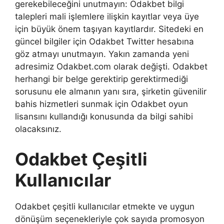
gerekebileceğini unutmayın: Odakbet bilgi
talepleri mali işlemlere ilişkin kayıtlar veya üye
için büyük önem taşıyan kayıtlardır. Sitedeki en
güncel bilgiler için Odakbet Twitter hesabına
göz atmayı unutmayın. Yakın zamanda yeni
adresimiz Odakbet.com olarak değişti. Odakbet
herhangi bir belge gerektirip gerektirmediği
sorusunu ele almanın yanı sıra, şirketin güvenilir
bahis hizmetleri sunmak için Odakbet oyun
lisansını kullandığı konusunda da bilgi sahibi
olacaksınız.
Odakbet Çeşitli
Kullanıcılar
Odakbet çeşitli kullanıcılar etmekte ve uygun
dönüşüm seçenekleriyle çok sayıda promosyon