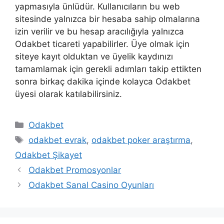
yapmasıyla ünlüdür. Kullanıcıların bu web
sitesinde yalnızca bir hesaba sahip olmalarına
izin verilir ve bu hesap aracılığıyla yalnızca
Odakbet ticareti yapabilirler. Üye olmak için
siteye kayıt olduktan ve üyelik kaydınızı
tamamlamak için gerekli adımları takip ettikten
sonra birkaç dakika içinde kolayca Odakbet
üyesi olarak katılabilirsiniz.
Kategoriler
Odakbet
Etiketler
odakbet evrak
,
odakbet poker araştırma
,
Odakbet Şikayet
Odakbet Promosyonlar
Odakbet Sanal Casino Oyunları