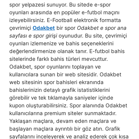
spor yelpazesi sunuyor. Bu sitede e-spor
oyunları arasında en popüler e-futbol maçını
izleyebilirsiniz. E-Football elektronik formatta
çevrimiçi
Odakbet
bir spor
Odakbet e spor ana
sayfası e spor girişi
oyunudur. Bu site, çevrimiçi
oyunları izlemenize ve bahis seçeneklerini
değerlendirmenize olanak tanır. E-futbol bahis
sitelerinde farklı bahis türleri mevcuttur.
Odakbet, spor oyunlarını toplayan ve
kullanıcılara sunan bir web sitesidir. Odakbet
web sitesinin spor bahisleri ekranında
bahislerinizin detaylı grafik istatistiklerini
görebilir ve tek tıklamayla saniyeler içinde
kupon oluşturabilirsiniz. Spor alanında Odakbet
kullanıcılarına premium siteler sunmaktadır.
Yaklaşan maçlara, devam eden maçlara ve
başlayan maçlara ayrıntılı bir göz atın. Grafik
sayfalarını inceleyerek ve analiz ederek çok kısa