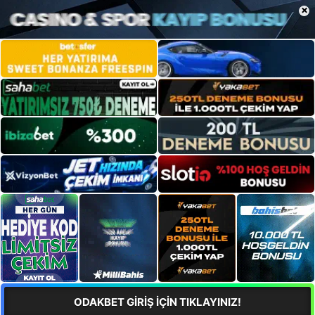
×
ODAKBET GİRİŞ İÇİN TIKLAYINIZ!