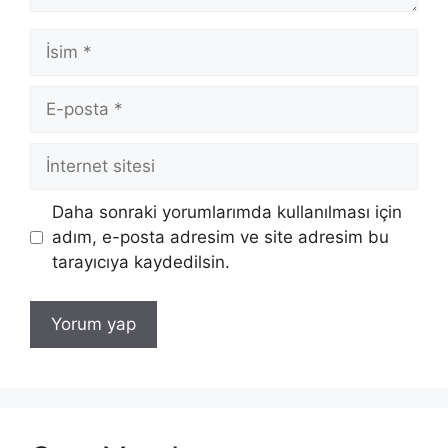
İsim
E-
posta
İnternet
sitesi
Daha sonraki yorumlarımda kullanılması için
adım, e-posta adresim ve site adresim bu
tarayıcıya kaydedilsin.