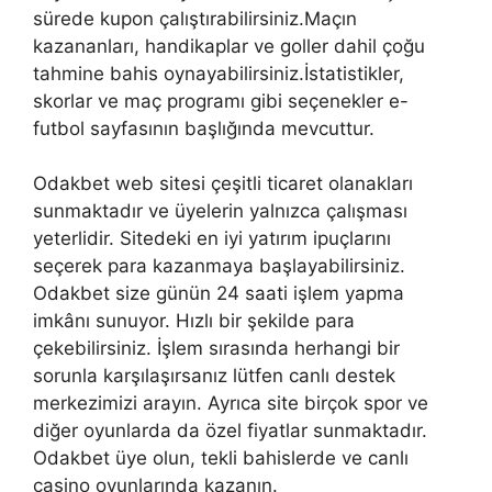
sürede kupon çalıştırabilirsiniz.Maçın
kazananları, handikaplar ve goller dahil çoğu
tahmine bahis oynayabilirsiniz.İstatistikler,
skorlar ve maç programı gibi seçenekler e-
futbol sayfasının başlığında mevcuttur.
Odakbet web sitesi çeşitli ticaret olanakları
sunmaktadır ve üyelerin yalnızca çalışması
yeterlidir. Sitedeki en iyi yatırım ipuçlarını
seçerek para kazanmaya başlayabilirsiniz.
Odakbet size günün 24 saati işlem yapma
imkânı sunuyor. Hızlı bir şekilde para
çekebilirsiniz. İşlem sırasında herhangi bir
sorunla karşılaşırsanız lütfen canlı destek
merkezimizi arayın. Ayrıca site birçok spor ve
diğer oyunlarda da özel fiyatlar sunmaktadır.
Odakbet üye olun, tekli bahislerde ve canlı
casino oyunlarında kazanın.