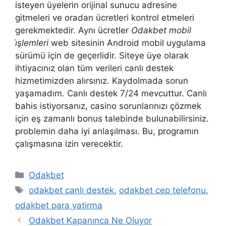
isteyen üyelerin orijinal sunucu adresine
gitmeleri ve oradan ücretleri kontrol etmeleri
gerekmektedir. Aynı ücretler
Odakbet mobil
i̇şlemleri
web sitesinin Android mobil uygulama
sürümü için de geçerlidir. Siteye üye olarak
ihtiyacınız olan tüm verileri canlı destek
hizmetimizden alırsınız. Kaydolmada sorun
yaşamadım. Canlı destek 7/24 mevcuttur. Canlı
bahis istiyorsanız, casino sorunlarınızı çözmek
için eş zamanlı bonus talebinde bulunabilirsiniz.
problemin daha iyi anlaşılması. Bu, programın
çalışmasına izin verecektir.
Kategoriler
Odakbet
Etiketler
odakbet canlı destek
,
odakbet cep telefonu
,
odakbet para yatirma
Odakbet Kapanınca Ne Oluyor