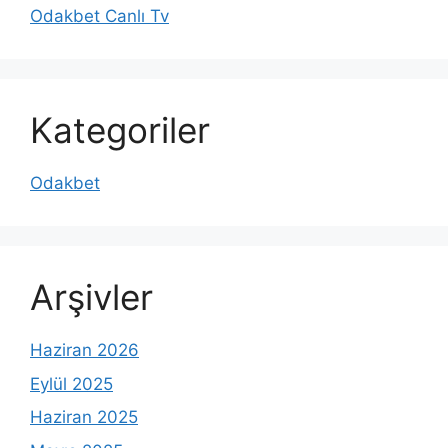
Odakbet Canlı Tv
Kategoriler
Odakbet
Arşivler
Haziran 2026
Eylül 2025
Haziran 2025