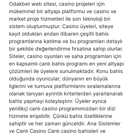
Odakbet web sitesi, casino projeleri için
mükemmel bir altyapı platformu ve casino ve
market proje hizmetleri ile son teknoloji bir
sistem oluşturmuştur. Casino üyeleri, siteye
kayıt oldukları andan itibaren çeşitli bahis
programlarına katılma ve bu programları detaylı
bir şekilde değerlendirme fırsatına sahip olurlar.
Siteler, casino oyunları ve saha programları için
en kapsamlı canlı bahis programı en yeni altyapı
çözümleri ile üyelere sunulmaktadır. Konu bahis
olduğunda oyuncular, dünyanın en büyük
liglerini ve turnuva platformlarını sıralamalarına
olanak tanıyan ayrıntılı kriterlerden yararlanarak
bahis yapmayı kolaylaştırır. Üyeler ayrıca
yenilikçi canlı casino programımızdan bir dizi
hizmete erişebilir. Çünkü bahis özelliklerine
sahiptir ve her zaman günceldir. Ana Sistemler
ve Canlı Casino Canlı casino bahisleri ve