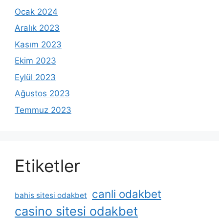
Ocak 2024
Aralık 2023
Kasım 2023
Ekim 2023
Eylül 2023
Ağustos 2023
Temmuz 2023
Etiketler
canli odakbet
bahis sitesi odakbet
casino sitesi odakbet