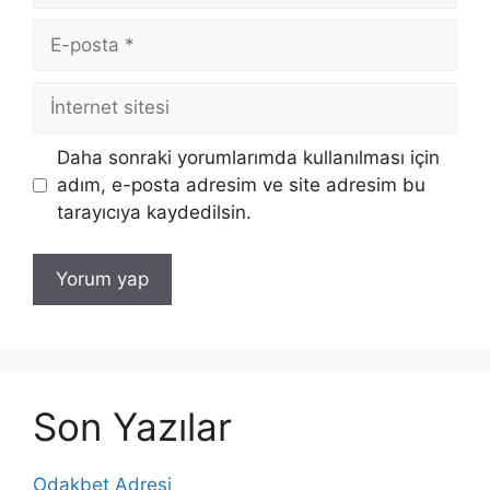
E-
posta
İnternet
sitesi
Daha sonraki yorumlarımda kullanılması için
adım, e-posta adresim ve site adresim bu
tarayıcıya kaydedilsin.
Son Yazılar
Odakbet Adresi