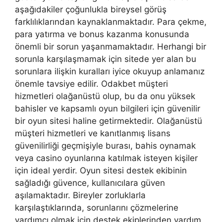
aşağıdakiler çoğunlukla bireysel görüş
farklılıklarından kaynaklanmaktadır. Para çekme,
para yatırma ve bonus kazanma konusunda
önemli bir sorun yaşanmamaktadır. Herhangi bir
sorunla karşılaşmamak için sitede yer alan bu
sorunlara ilişkin kuralları iyice okuyup anlamanız
önemle tavsiye edilir. Odakbet müşteri
hizmetleri olağanüstü olup, bu da onu yüksek
bahisler ve kapsamlı oyun bilgileri için güvenilir
bir oyun sitesi haline getirmektedir. Olağanüstü
müşteri hizmetleri ve kanıtlanmış lisans
güvenilirliği geçmişiyle burası, bahis oynamak
veya casino oyunlarına katılmak isteyen kişiler
için ideal yerdir. Oyun sitesi destek ekibinin
sağladığı güvence, kullanıcılara güven
aşılamaktadır. Bireyler zorluklarla
karşılaştıklarında, sorunlarını çözmelerine
yardımcı olmak için destek ekiplerinden yardım