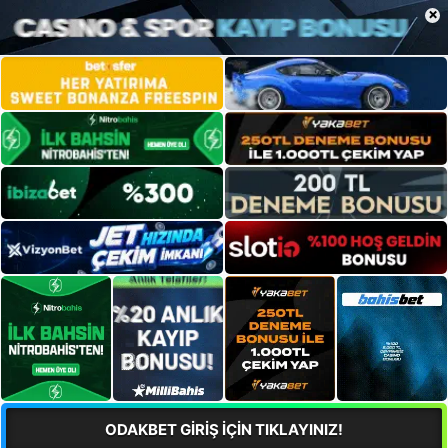
×
ODAKBET GİRİŞ İÇİN TIKLAYINIZ!