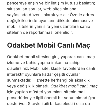
pencereye erişin ve bir iletişim kutusu başlatın;
sık sorulan sorular, web sitesinin ana
sayfasında düzenli olarak yer alır.Özetle adres
değişikliklerinde uyarıların dikkate alınması ve
mobil sitelerin yanı sıra yeni uzantılara sahip
sitelerin de raporlanması önemlidir.
Odakbet Mobil Canlı Maç
Odakbet mobil sitesine giriş yaparak canlı maç
izleme ve bahis yapma imkanına sahip
olabilirsiniz. Mobil site, klasik favorilerden canlı
interaktif oyunlara kadar çeşitli oyunlar
sunmaktadır. Hizmette herhangi bir aksaklık
veya değişiklik olmadı.
Odakbet mobil canlı maç
için yapılan müşteri yorumları, sitenin mali
prosedürleriyle ilgili önemli bir sorun olmadığını
gösteriyor. Siteyle ilgili birkaç eleştiri olsa da