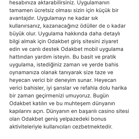
hesabınıza aktarabilirsiniz. Uygulamanın
tamamen ücretsiz olması sizin için küçük bir
avantajdır. Uygulamayı ne kadar sık ​​
kullanırsanız, kazanacağınız ödüller de o kadar
büyük olur. Uygulama hakkında daha detaylı
bilgi almak için Odakbet giriş sitesini ziyaret
edin ve canlı destek Odakbet mobil uygulama
hattından yardım isteyin. Bu basit ve pratik
uygulama, istediğiniz zaman ve yerde bahis
oynamanıza olanak tanıyarak size taze ve
heyecan verici bir deneyim sunar. Heyecan
verici bahisler, iyi şanslar ve refahla dolu harika
bir zaman geçirmenizi umuyoruz. Bugün
Odakbet katılın ve bu muhteşem dünyanın
kapılarını açın. Dünyanın en başarılı casino sitesi
olan Odakbet geniş yelpazedeki bonus
aktiviteleriyle kullanıcıları cezbetmektedir.