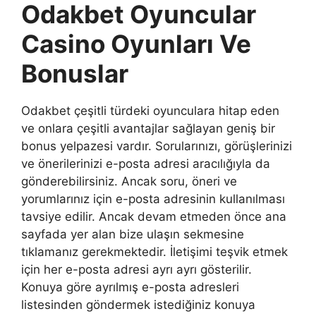
Odakbet Oyuncular
Casino Oyunları Ve
Bonuslar
Odakbet çeşitli türdeki oyunculara hitap eden
ve onlara çeşitli avantajlar sağlayan geniş bir
bonus yelpazesi vardır. Sorularınızı, görüşlerinizi
ve önerilerinizi e-posta adresi aracılığıyla da
gönderebilirsiniz. Ancak soru, öneri ve
yorumlarınız için e-posta adresinin kullanılması
tavsiye edilir. Ancak devam etmeden önce ana
sayfada yer alan bize ulaşın sekmesine
tıklamanız gerekmektedir. İletişimi teşvik etmek
için her e-posta adresi ayrı ayrı gösterilir.
Konuya göre ayrılmış e-posta adresleri
listesinden göndermek istediğiniz konuya