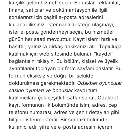
karşılık gelen hizmeti seçin. Bonuslar, reklamlar,
finans, satıcılar ve dokümantasyon ile ilgili
sorularınız için çeşitli e-posta adreslerini
kullanabilirsiniz. İster canlı desteğe ulaşmayı,
ister e-posta göndermeyi seçin, bu hizmetler
günün her saati mevcuttur. Kayıt işlemi hızlı ve
basittir; yalnızca birkaç dakikanızı alır. Topluluğa
katılmak için web sitesinde bulunan “kaydol”
bağlantısını tıklayın. Bu bölüm, kişisel ve üyelik
ayrıntılarını toplayan bir form sayfası başlatır. Bu
formun eksiksiz ve doğru bir şekilde
doldurulması gerekmektedir.
Odakbet oyuncular
casino oyunları ve bonuslar
kaydı tüm
katılımcılara çok çeşitli fırsatlar sunar. Odakbet
kayıt formunun ilk bölümünde isim, adres, cep
telefonu numarası, adres ve şehir detayları gibi
bilgiler istenmektedir. Bir sonraki bölümde
kullanıcı adı, şifre ve e-posta adresini içeren