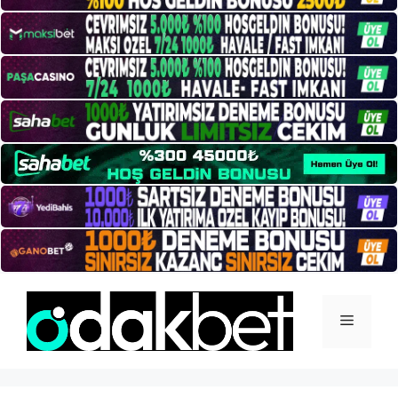
İçeriğe
atla
Menü