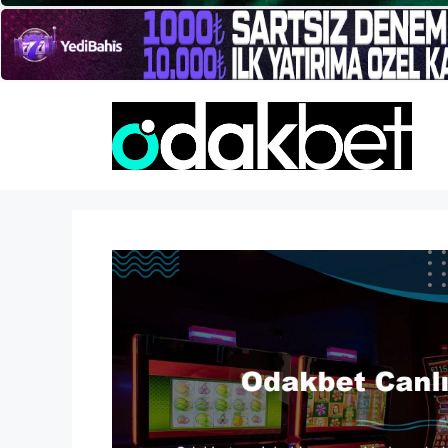
İçeriğe
atla