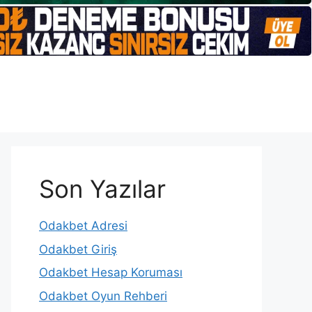
Son Yazılar
Odakbet Adresi
Odakbet Giriş
Odakbet Hesap Koruması
Odakbet Oyun Rehberi