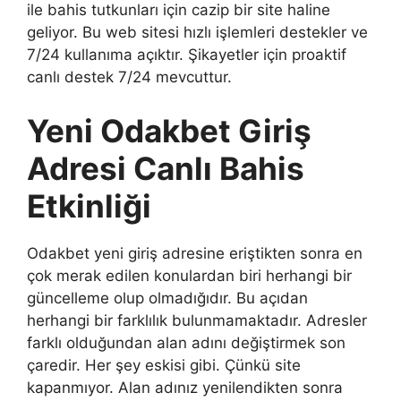
ile bahis tutkunları için cazip bir site haline
geliyor. Bu web sitesi hızlı işlemleri destekler ve
7/24 kullanıma açıktır. Şikayetler için proaktif
canlı destek 7/24 mevcuttur.
Yeni Odakbet Giriş
Adresi Canlı Bahis
Etkinliği
Odakbet yeni giriş adresine eriştikten sonra en
çok merak edilen konulardan biri herhangi bir
güncelleme olup olmadığıdır. Bu açıdan
herhangi bir farklılık bulunmamaktadır. Adresler
farklı olduğundan alan adını değiştirmek son
çaredir. Her şey eskisi gibi. Çünkü site
kapanmıyor. Alan adınız yenilendikten sonra