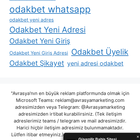
odakbet whatsapp
odakbet yeni adres
Odakbet Yeni Adresi
Odakbet Yeni Giriş
Odakbet Üyelik
Odakbet Yeni Giriş Adresi
Odakbet Şikayet
yeni adresi odakbet
"Avrasya'nın en büyük reklam platformunda olmak için
Microsoft Teams:
reklam@avrasyamarketing.com
adresimizden veya Telegram: @Avrasyamarketing
adresimizden irtibat kurabilirsiniz. (Tek iletişim
adreslerimiz teams / telegram ve mail adresimizdir.
Harici hiçbir iletişim adresimiz bulunmamaktadır.
Lütfen itibar etmeyiniz.) Türkiye yasalarına göre 7258