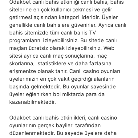
Odakbet canlı bahis etkinliği canlı bahis, bahis
sitelerine en çok kullanıcı çekmesi ve gelir
getirmesi açısından kategori lideridir. Üyeler
genellikle canlı bahislere güvenirler. Ayrıca canlı
bahis sitemizde tüm canlı bahis TV
programlarını izleyebilirsiniz. Bu sitede canlı
maçları ücretsiz olarak izleyebilirsiniz. Web
sitesi ayrıca canlı maç sonuçlarına, maç
skorlarına, istatistiklere ve daha fazlasına
erişmenize olanak tanır. Canlı casino oyunları
üyelerimizin en çok vakit geçirdiği alanların
başında gelmektedir. Bu oyunlar sayesinde
üyeler eğlenirken bol miktarda para da
kazanabilmektedir.
Odakbet canlı bahis etkinlikleri, canlı casino
oyunlarının gerçek bayileri tarafından
düzenlenmektedir. Bu sayede üyelere daha