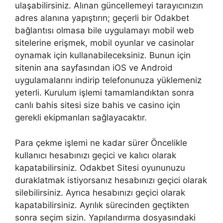
ulaşabilirsiniz. Alınan güncellemeyi tarayıcınızın
adres alanına yapıştırın; geçerli bir Odakbet
bağlantısı olmasa bile uygulamayı mobil web
sitelerine erişmek, mobil oyunlar ve casinolar
oynamak için kullanabileceksiniz. Bunun için
sitenin ana sayfasından iOS ve Android
uygulamalarını indirip telefonunuza yüklemeniz
yeterli. Kurulum işlemi tamamlandıktan sonra
canlı bahis sitesi size bahis ve casino için
gerekli ekipmanları sağlayacaktır.
Para çekme işlemi ne kadar sürer Öncelikle
kullanıcı hesabınızı geçici ve kalıcı olarak
kapatabilirsiniz. Odakbet Sitesi oyununuzu
duraklatmak istiyorsanız hesabınızı geçici olarak
silebilirsiniz. Ayrıca hesabınızı geçici olarak
kapatabilirsiniz. Ayrılık sürecinden geçtikten
sonra seçim sizin. Yapılandırma dosyasındaki