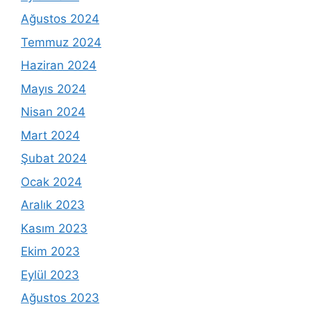
Ağustos 2024
Temmuz 2024
Haziran 2024
Mayıs 2024
Nisan 2024
Mart 2024
Şubat 2024
Ocak 2024
Aralık 2023
Kasım 2023
Ekim 2023
Eylül 2023
Ağustos 2023