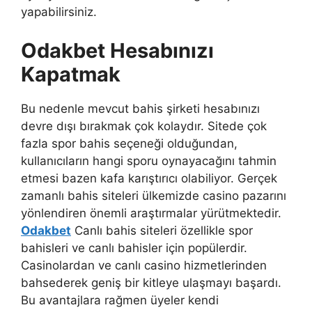
yapabilirsiniz.
Odakbet Hesabınızı
Kapatmak
Bu nedenle mevcut bahis şirketi hesabınızı
devre dışı bırakmak çok kolaydır. Sitede çok
fazla spor bahis seçeneği olduğundan,
kullanıcıların hangi sporu oynayacağını tahmin
etmesi bazen kafa karıştırıcı olabiliyor. Gerçek
zamanlı bahis siteleri ülkemizde casino pazarını
yönlendiren önemli araştırmalar yürütmektedir.
Odakbet
Canlı bahis siteleri özellikle spor
bahisleri ve canlı bahisler için popülerdir.
Casinolardan ve canlı casino hizmetlerinden
bahsederek geniş bir kitleye ulaşmayı başardı.
Bu avantajlara rağmen üyeler kendi