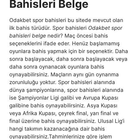
Bahisleri Belge
Odakbet spor bahisleri bu sitede mevcut olan
ilk bahis türüdür. Spor bahisleri
Odakbet spor
bahisleri belge
nedir? Maç öncesi bahis
seçeneklerini ifade eder. Henüz başlamamış
oyunlara bahis yapmak için bir seçenektir. Daha
sonra başlayacak, daha sonra başlayacak veya
daha sonra oynanacak oyunlara bahis
oynayabilirsiniz. Maçların aynı gün oynanma
zorunluluğu yoktur. Spor bahisleri alanında
dünya şampiyonlarına, spor bahisleri alanında
ise Şampiyonlar Ligi galibi ve Avrupa Kupası
galibine bahis oynayabilirsiniz. Asya Kupası
veya Afrika Kupası, çeyrek final, yarı final ve
final üzerine bahis oynayabilirsiniz. Ulusal Lig’i
hangi takımın kazanacağına dair bahis
oynayabilirsiniz.Tahminlerinize göre işlem