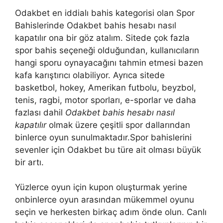
Odakbet en iddialı bahis kategorisi olan Spor
Bahislerinde Odakbet bahis hesabı nasıl
kapatılır ona bir göz atalım. Sitede çok fazla
spor bahis seçeneği olduğundan, kullanıcıların
hangi sporu oynayacağını tahmin etmesi bazen
kafa karıştırıcı olabiliyor. Ayrıca sitede
basketbol, ​​hokey, Amerikan futbolu, beyzbol,
tenis, ragbi, motor sporları, e-sporlar ve daha
fazlası dahil
Odakbet bahis hesabı nasıl
kapatılır
olmak üzere çeşitli spor dallarından
binlerce oyun sunulmaktadır.Spor bahislerini
sevenler için Odakbet bu türe ait olması büyük
bir artı.
Yüzlerce oyun için kupon oluşturmak yerine
onbinlerce oyun arasından mükemmel oyunu
seçin ve herkesten birkaç adım önde olun. Canlı