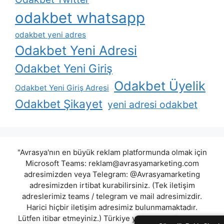
odakbet whatsapp
odakbet yeni adres
Odakbet Yeni Adresi
Odakbet Yeni Giriş
Odakbet Üyelik
Odakbet Yeni Giriş Adresi
Odakbet Şikayet
yeni adresi odakbet
"Avrasya'nın en büyük reklam platformunda olmak için
Microsoft Teams:
reklam@avrasyamarketing.com
adresimizden veya Telegram: @Avrasyamarketing
adresimizden irtibat kurabilirsiniz. (Tek iletişim
adreslerimiz teams / telegram ve mail adresimizdir.
Harici hiçbir iletişim adresimiz bulunmamaktadır.
Lütfen itibar etmeyiniz.) Türkiye yasalarına göre 7258