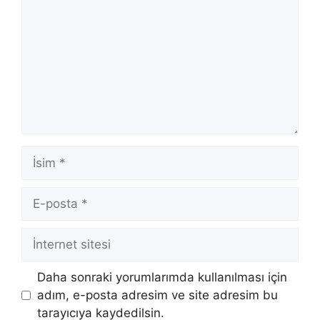
İsim
E-
posta
İnternet
sitesi
Daha sonraki yorumlarımda kullanılması için
adım, e-posta adresim ve site adresim bu
tarayıcıya kaydedilsin.