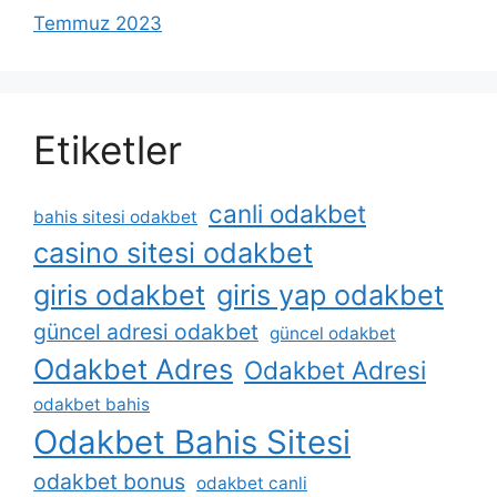
Temmuz 2023
Etiketler
canli odakbet
bahis sitesi odakbet
casino sitesi odakbet
giris odakbet
giris yap odakbet
güncel adresi odakbet
güncel odakbet
Odakbet Adres
Odakbet Adresi
odakbet bahis
Odakbet Bahis Sitesi
odakbet bonus
odakbet canli