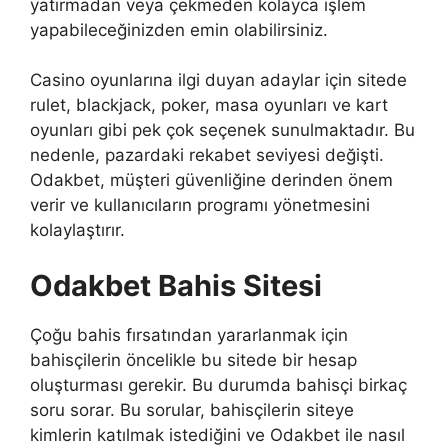
yatırmadan veya çekmeden kolayca işlem
yapabileceğinizden emin olabilirsiniz.
Casino oyunlarına ilgi duyan adaylar için sitede
rulet, blackjack, poker, masa oyunları ve kart
oyunları gibi pek çok seçenek sunulmaktadır. Bu
nedenle, pazardaki rekabet seviyesi değişti.
Odakbet, müşteri güvenliğine derinden önem
verir ve kullanıcıların programı yönetmesini
kolaylaştırır.
Odakbet Bahis Sitesi
Çoğu bahis fırsatından yararlanmak için
bahisçilerin öncelikle bu sitede bir hesap
oluşturması gerekir. Bu durumda bahisçi birkaç
soru sorar. Bu sorular, bahisçilerin siteye
kimlerin katılmak istediğini ve Odakbet ile nasıl