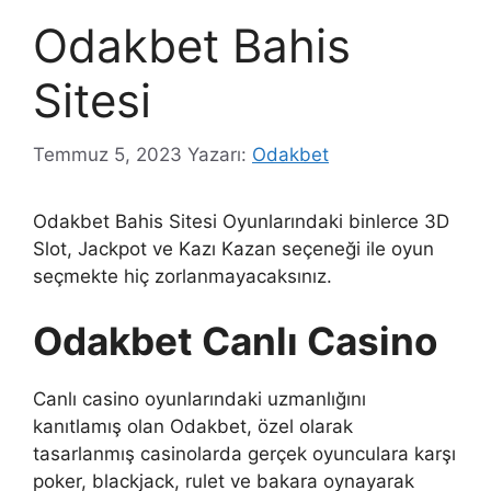
Odakbet Bahis
Sitesi
Temmuz 5, 2023
Yazarı:
Odakbet
Odakbet Bahis Sitesi Oyunlarındaki binlerce 3D
Slot, Jackpot ve Kazı Kazan seçeneği ile oyun
seçmekte hiç zorlanmayacaksınız.
Odakbet Canlı Casino
Canlı casino oyunlarındaki uzmanlığını
kanıtlamış olan Odakbet, özel olarak
tasarlanmış casinolarda gerçek oyunculara karşı
poker, blackjack, rulet ve bakara oynayarak