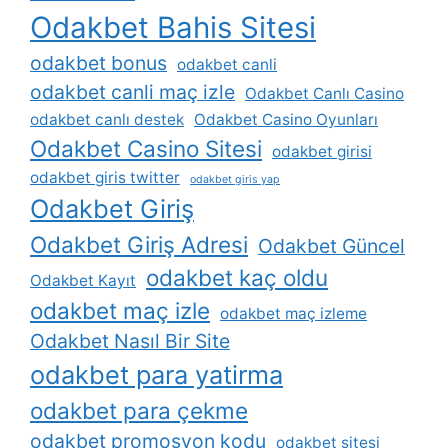
Odakbet Bahis Sitesi
odakbet bonus
odakbet canli
odakbet canli maç izle
Odakbet Canlı Casino
odakbet canlı destek
Odakbet Casino Oyunları
Odakbet Casino Sitesi
odakbet girisi
odakbet giris twitter
odakbet giris yap
Odakbet Giriş
Odakbet Giriş Adresi
Odakbet Güncel
odakbet kaç oldu
Odakbet Kayıt
odakbet maç izle
odakbet maç izleme
Odakbet Nasıl Bir Site
odakbet para yatirma
odakbet para çekme
odakbet promosyon kodu
odakbet sitesi