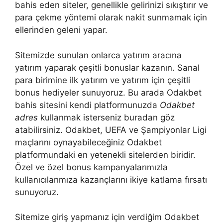
bahis eden siteler, genellikle gelirinizi sıkıştırır ve
para çekme yöntemi olarak nakit sunmamak için
ellerinden geleni yapar.
Sitemizde sunulan onlarca yatırım aracına
yatırım yaparak çeşitli bonuslar kazanın. Sanal
para birimine ilk yatırım ve yatırım için çeşitli
bonus hediyeler sunuyoruz. Bu arada Odakbet
bahis sitesini kendi platformunuzda
Odakbet
adres
kullanmak isterseniz buradan göz
atabilirsiniz. Odakbet, UEFA ve Şampiyonlar Ligi
maçlarını oynayabileceğiniz Odakbet
platformundaki en yetenekli sitelerden biridir.
Özel ve özel bonus kampanyalarımızla
kullanıcılarımıza kazançlarını ikiye katlama fırsatı
sunuyoruz.
Sitemize giriş yapmanız için verdiğim Odakbet