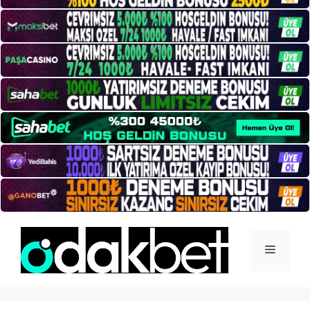
İçeriğe
atla
Menü