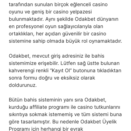
tarafından sunulan birçok eğlenceli casino
oyunu ve geniş bir casino yelpazesi
bulunmaktadır. Aynı şekilde Odakbet dünyanın
en profesyonel oyun sağlayıcılarıyla olan
ortaklıkları, her açıdan güvenilir bir casino
sistemine sahip olmada büyük rol oynamaktadır.
Odakbet, mevcut giriş adresiniz ile bahis
sistemimize erişebilir. Lütfen sağ üstte bulunan
kahverengi renkli “Kayıt Ol” butonuna tıkladıktan
sonra formu doğru ve eksiksiz olarak
doldurunuz.
Bütün bahis sisteminin yanı sıra Odakbet,
kurduğu affiliate programı ile casino tutkunlarını
sıkıntıya sokmak istememiş ve tüm sistemi buna
göre tasarlamıştır. Bu nedenle Odakbet Üyelik
Programı için herhangi bir evrak