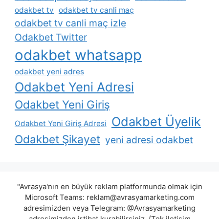
odakbet tv
odakbet tv canli maç
odakbet tv canli maç izle
Odakbet Twitter
odakbet whatsapp
odakbet yeni adres
Odakbet Yeni Adresi
Odakbet Yeni Giriş
Odakbet Üyelik
Odakbet Yeni Giriş Adresi
Odakbet Şikayet
yeni adresi odakbet
"Avrasya'nın en büyük reklam platformunda olmak için
Microsoft Teams:
reklam@avrasyamarketing.com
adresimizden veya Telegram: @Avrasyamarketing
adresimizden irtibat kurabilirsiniz. (Tek iletişim